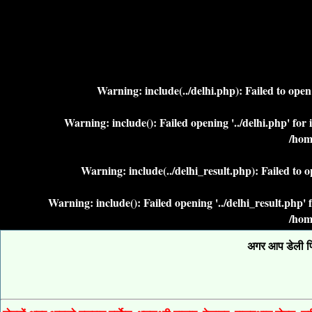
Warning
: include(../delhi.php): Failed to ope
Warning
: include(): Failed opening '../delhi.php' fo
/hom
Warning
: include(../delhi_result.php): Failed to 
Warning
: include(): Failed opening '../delhi_result.php
/hom
अगर आप डेली फिक