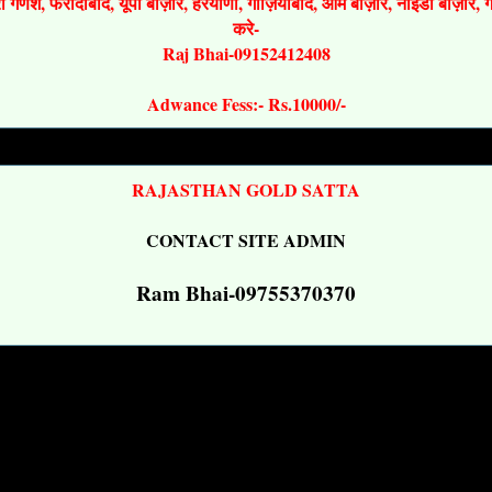
श्री गणेश, फरीदाबाद, यूपी बाज़ार, हरयाणा, गाज़ियाबाद, ओम बाज़ार, नोइडा बाज़ार,
करे-
Raj Bhai-09152412408
Adwance Fess:- Rs.10000/-
RAJASTHAN GOLD SATTA
CONTACT SITE ADMIN
Ram Bhai-09755370370