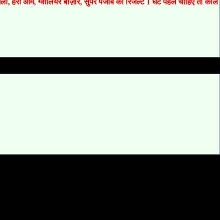
 गली, हरी ओम, ग्वालियर बाज़ार, सुपर पंजाब का रिजल्ट 1 घंटे पहले चाहिए तो कॉल