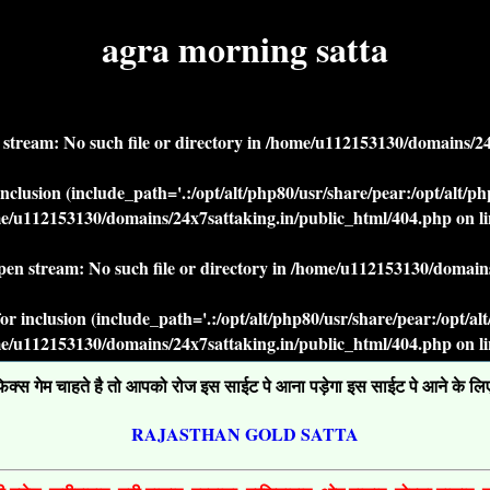
agra morning satta
n stream: No such file or directory in
/home/u112153130/domains/24x
r inclusion (include_path='.:/opt/alt/php80/usr/share/pear:/opt/alt/
e/u112153130/domains/24x7sattaking.in/public_html/404.php
on l
open stream: No such file or directory in
/home/u112153130/domains
' for inclusion (include_path='.:/opt/alt/php80/usr/share/pear:/opt/a
e/u112153130/domains/24x7sattaking.in/public_html/404.php
on l
्स गेम चाहते है तो आपको रोज इस साईट पे आना पड़ेगा इस साईट पे आने के लिए ग
RAJASTHAN GOLD SATTA