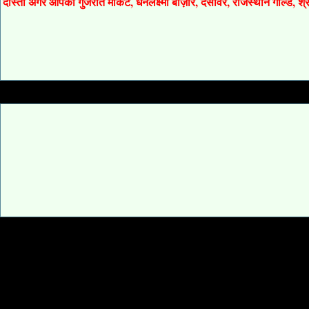
दोस्तों अगर आपको गुजरात मार्केट, धनलक्ष्मी बाज़ार, देसावर, राजस्थान गोल्ड, 