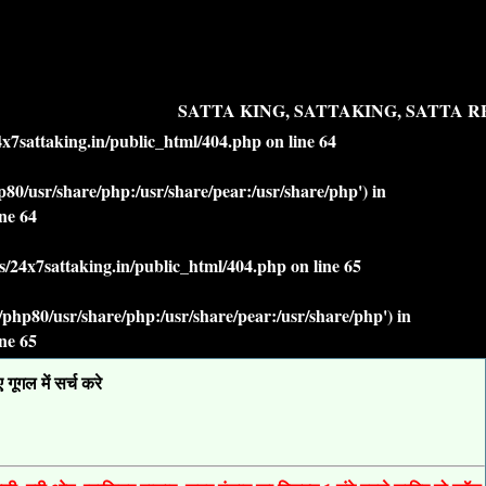
SATTA KING, SATTAKING, SATTA RES
7sattaking.in/public_html/404.php
on line
64
php80/usr/share/php:/usr/share/pear:/usr/share/php') in
ine
64
/24x7sattaking.in/public_html/404.php
on line
65
lt/php80/usr/share/php:/usr/share/pear:/usr/share/php') in
ine
65
ूगल में सर्च करे