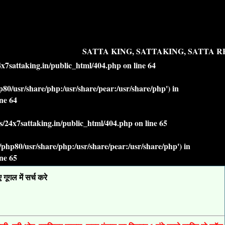
SATTA KING, SATTAKING, SATTA RES
7sattaking.in/public_html/404.php
on line
64
php80/usr/share/php:/usr/share/pear:/usr/share/php') in
ine
64
/24x7sattaking.in/public_html/404.php
on line
65
lt/php80/usr/share/php:/usr/share/pear:/usr/share/php') in
ine
65
ूगल में सर्च करे