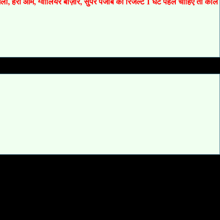
 गली, हरी ओम, ग्वालियर बाज़ार, सुपर पंजाब का रिजल्ट 1 घंटे पहले चाहिए तो कॉल