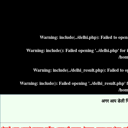
Warning
: include(../delhi.php): Failed to ope
Warning
: include(): Failed opening '../delhi.php' fo
/hom
Warning
: include(../delhi_result.php): Failed to 
Warning
: include(): Failed opening '../delhi_result.php
/hom
अगर आप डेली फिक