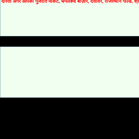
दोस्तों अगर आपको गुजरात मार्केट, धनलक्ष्मी बाज़ार, देसावर, राजस्थान गोल्ड, 