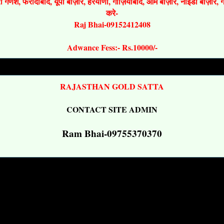
श्री गणेश, फरीदाबाद, यूपी बाज़ार, हरयाणा, गाज़ियाबाद, ओम बाज़ार, नोइडा बाज़ार,
करे-
Raj Bhai-09152412408
Adwance Fess:- Rs.10000/-
RAJASTHAN GOLD SATTA
CONTACT SITE ADMIN
Ram Bhai-09755370370