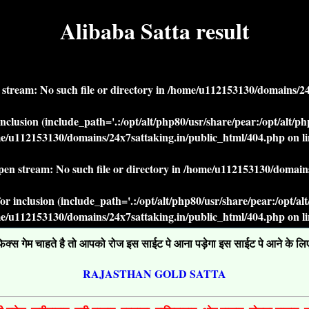
Alibaba Satta result
n stream: No such file or directory in
/home/u112153130/domains/24x
r inclusion (include_path='.:/opt/alt/php80/usr/share/pear:/opt/alt/
e/u112153130/domains/24x7sattaking.in/public_html/404.php
on l
open stream: No such file or directory in
/home/u112153130/domains
' for inclusion (include_path='.:/opt/alt/php80/usr/share/pear:/opt/a
e/u112153130/domains/24x7sattaking.in/public_html/404.php
on l
्स गेम चाहते है तो आपको रोज इस साईट पे आना पड़ेगा इस साईट पे आने के लिए ग
RAJASTHAN GOLD SATTA