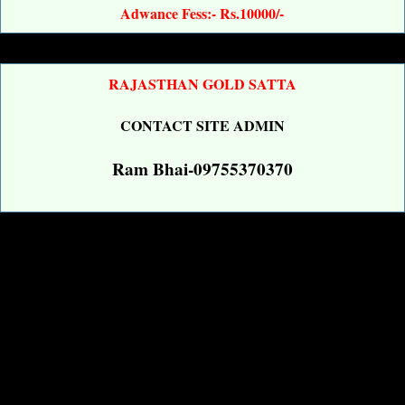
Adwance Fess:- Rs.10000/-
RAJASTHAN GOLD SATTA
CONTACT SITE ADMIN
Ram Bhai-09755370370