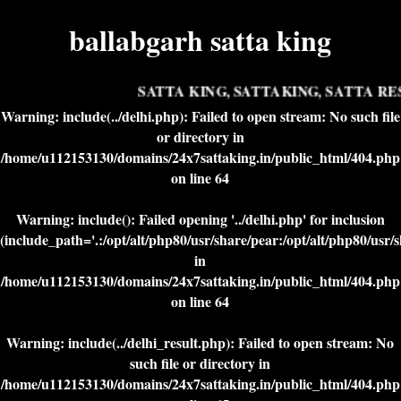
ballabgarh satta king
SATTA KING, SATTAKING, SATTA RES
Warning
: include(../delhi.php): Failed to open stream: No such file
or directory in
/home/u112153130/domains/24x7sattaking.in/public_html/404.php
on line
64
Warning
: include(): Failed opening '../delhi.php' for inclusion
(include_path='.:/opt/alt/php80/usr/share/pear:/opt/alt/php80/usr/
in
/home/u112153130/domains/24x7sattaking.in/public_html/404.php
on line
64
Warning
: include(../delhi_result.php): Failed to open stream: No
such file or directory in
/home/u112153130/domains/24x7sattaking.in/public_html/404.php