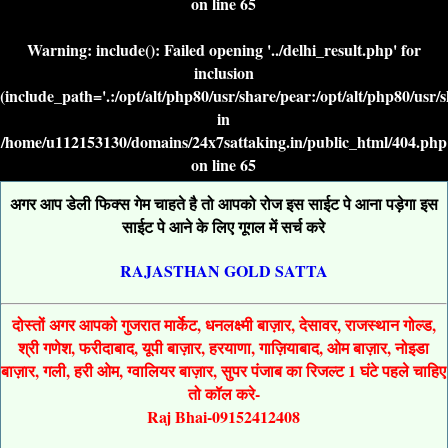
on line
65
Warning
: include(): Failed opening '../delhi_result.php' for
inclusion
(include_path='.:/opt/alt/php80/usr/share/pear:/opt/alt/php80/usr/
in
/home/u112153130/domains/24x7sattaking.in/public_html/404.php
on line
65
अगर आप डेली फिक्स गेम चाहते है तो आपको रोज इस साईट पे आना पड़ेगा इस
साईट पे आने के लिए गूगल में सर्च करे
RAJASTHAN GOLD SATTA
दोस्तों अगर आपको गुजरात मार्केट, धनलक्ष्मी बाज़ार, देसावर, राजस्थान गोल्ड,
श्री गणेश, फरीदाबाद, यूपी बाज़ार, हरयाणा, गाज़ियाबाद, ओम बाज़ार, नोइडा
बाज़ार, गली, हरी ओम, ग्वालियर बाज़ार, सुपर पंजाब का रिजल्ट 1 घंटे पहले चाहिए
तो कॉल करे-
Raj Bhai-09152412408