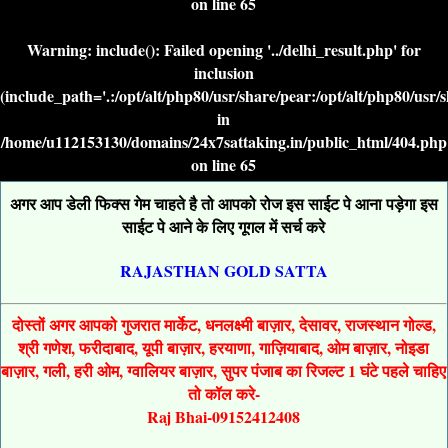
on line
65
Warning
: include(): Failed opening '../delhi_result.php' for
inclusion
(include_path='.:/opt/alt/php80/usr/share/pear:/opt/alt/php80/usr/
in
/home/u112153130/domains/24x7sattaking.in/public_html/404.php
on line
65
अगर आप डेली फिक्स गेम चाहते है तो आपको रोज इस साईट पे आना पड़ेगा इस
साईट पे आने के लिए गूगल में सर्च करे
RAJASTHAN GOLD SATTA
दोस्तों अगर आपको गुजरात मार्केट, धनलक्ष्मी बाज़ार, देसावर, राजस्थान गोल्ड,
श्री गणेश, फरीदाबाद, यूपी बाज़ार, हरयाणा, गाज़ियाबाद, ओम बाज़ार, नोइडा
बाज़ार, गली, हरी ओम, ग्वालियर बाज़ार, सुपर पंजाब का रिजल्ट 1 घंटे पहले चाहिए
तो कॉल करे-
Raj Bhai-09152412408