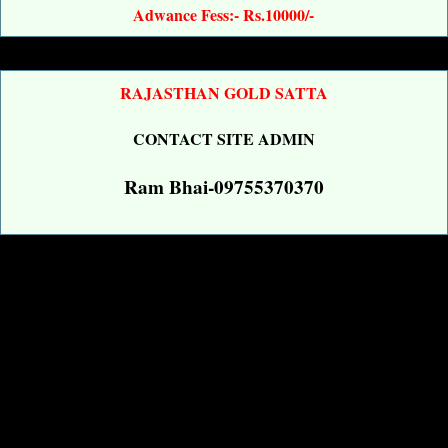
Adwance Fess:- Rs.10000/-
RAJASTHAN GOLD SATTA
CONTACT SITE ADMIN
Ram Bhai-09755370370