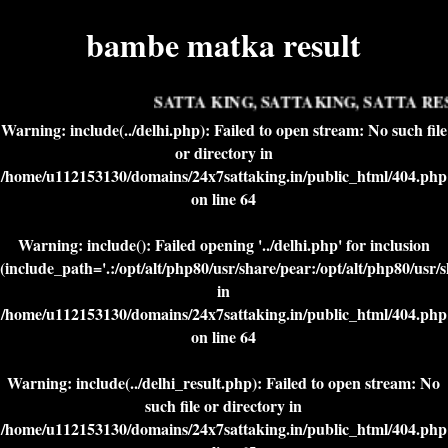
bambe matka result
SATTA KING, SATTAKING, SATTA RES
Warning
: include(../delhi.php): Failed to open stream: No such file
or directory in
/home/u112153130/domains/24x7sattaking.in/public_html/404.php
on line
64
Warning
: include(): Failed opening '../delhi.php' for inclusion
(include_path='.:/opt/alt/php80/usr/share/pear:/opt/alt/php80/usr/
in
/home/u112153130/domains/24x7sattaking.in/public_html/404.php
on line
64
Warning
: include(../delhi_result.php): Failed to open stream: No
such file or directory in
/home/u112153130/domains/24x7sattaking.in/public_html/404.php