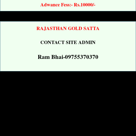
Adwance Fess:- Rs.10000/-
RAJASTHAN GOLD SATTA
CONTACT SITE ADMIN
Ram Bhai-09755370370