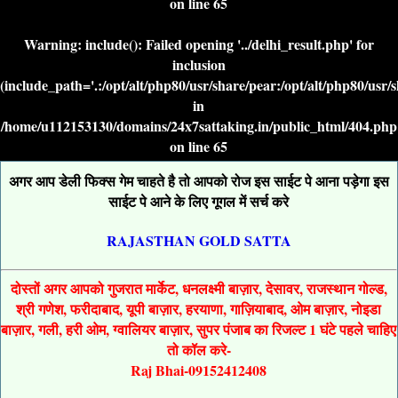
on line
65
Warning
: include(): Failed opening '../delhi_result.php' for
inclusion
(include_path='.:/opt/alt/php80/usr/share/pear:/opt/alt/php80/usr/
in
/home/u112153130/domains/24x7sattaking.in/public_html/404.php
on line
65
अगर आप डेली फिक्स गेम चाहते है तो आपको रोज इस साईट पे आना पड़ेगा इस
साईट पे आने के लिए गूगल में सर्च करे
RAJASTHAN GOLD SATTA
दोस्तों अगर आपको गुजरात मार्केट, धनलक्ष्मी बाज़ार, देसावर, राजस्थान गोल्ड,
श्री गणेश, फरीदाबाद, यूपी बाज़ार, हरयाणा, गाज़ियाबाद, ओम बाज़ार, नोइडा
बाज़ार, गली, हरी ओम, ग्वालियर बाज़ार, सुपर पंजाब का रिजल्ट 1 घंटे पहले चाहिए
तो कॉल करे-
Raj Bhai-09152412408