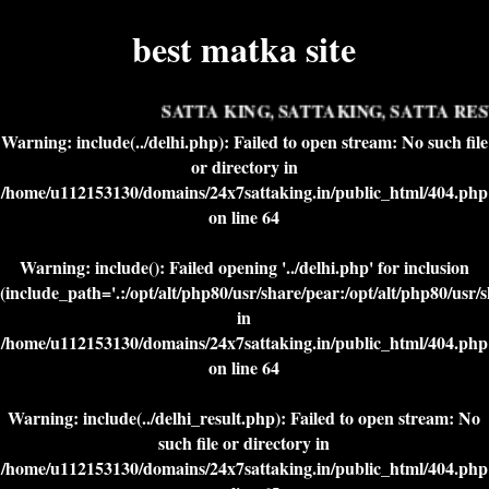
best matka site
SATTA KING, SATTAKING, SATTA RESU
Warning
: include(../delhi.php): Failed to open stream: No such file
or directory in
/home/u112153130/domains/24x7sattaking.in/public_html/404.php
on line
64
Warning
: include(): Failed opening '../delhi.php' for inclusion
(include_path='.:/opt/alt/php80/usr/share/pear:/opt/alt/php80/usr/
in
/home/u112153130/domains/24x7sattaking.in/public_html/404.php
on line
64
Warning
: include(../delhi_result.php): Failed to open stream: No
such file or directory in
/home/u112153130/domains/24x7sattaking.in/public_html/404.php