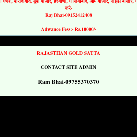
श्री गणेश, फरीदाबाद, यूपी बाज़ार, हरयाणा, गाज़ियाबाद, ओम बाज़ार, नोइडा बाज़ार,
करे-
Raj Bhai-09152412408
Adwance Fess:- Rs.10000/-
RAJASTHAN GOLD SATTA
CONTACT SITE ADMIN
Ram Bhai-09755370370