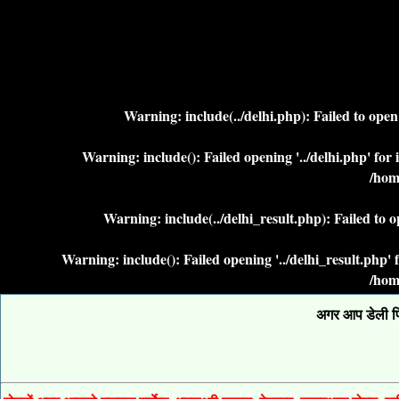
Warning
: include(../delhi.php): Failed to ope
Warning
: include(): Failed opening '../delhi.php' fo
/hom
Warning
: include(../delhi_result.php): Failed to 
Warning
: include(): Failed opening '../delhi_result.php
/hom
अगर आप डेली फिक