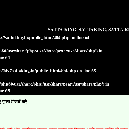
SATTA KING, SATTAKING, SATTA RE
7sattaking.in/public_html/404.php
on line
64
php80/usr/share/php:/usr/share/pear:/usr/share/php') in
ine
64
/24x7sattaking.in/public_html/404.php
on line
65
lt/php80/usr/share/php:/usr/share/pear:/usr/share/php') in
ine
65
ूगल में सर्च करे