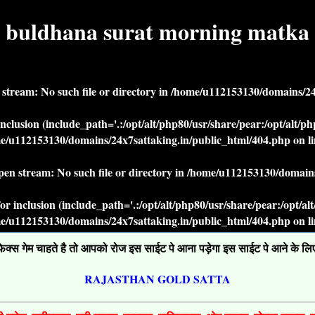
buldhana surat morning matka
n stream: No such file or directory in
/home/u112153130/domains/24x
r inclusion (include_path='.:/opt/alt/php80/usr/share/pear:/opt/alt/
e/u112153130/domains/24x7sattaking.in/public_html/404.php
on l
open stream: No such file or directory in
/home/u112153130/domains
' for inclusion (include_path='.:/opt/alt/php80/usr/share/pear:/opt/a
e/u112153130/domains/24x7sattaking.in/public_html/404.php
on l
्स गेम चाहते है तो आपको रोज इस साईट पे आना पड़ेगा इस साईट पे आने के लिए ग
RAJASTHAN GOLD SATTA