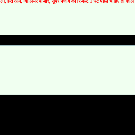
 गली, हरी ओम, ग्वालियर बाज़ार, सुपर पंजाब का रिजल्ट 1 घंटे पहले चाहिए तो कॉल