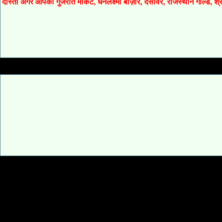
दोस्तों अगर आपको गुजरात मार्केट, धनलक्ष्मी बाज़ार, देसावर, राजस्थान गोल्ड, 