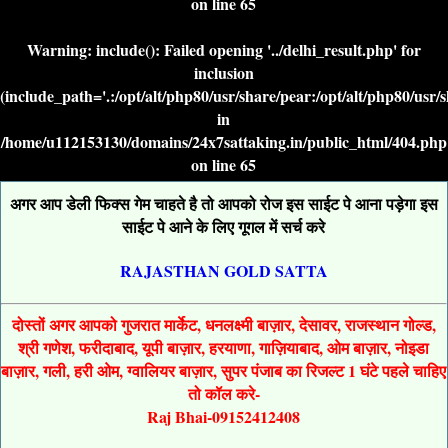
on line
65
Warning
: include(): Failed opening '../delhi_result.php' for
inclusion
(include_path='.:/opt/alt/php80/usr/share/pear:/opt/alt/php80/usr/
in
/home/u112153130/domains/24x7sattaking.in/public_html/404.php
on line
65
अगर आप डेली फिक्स गेम चाहते है तो आपको रोज इस साईट पे आना पड़ेगा इस
साईट पे आने के लिए गूगल में सर्च करे
RAJASTHAN GOLD SATTA
दोस्तों अगर आपको गुजरात मार्केट, धनलक्ष्मी बाज़ार, देसावर, राजस्थान गोल्ड,
श्री गणेश, फरीदाबाद, यूपी बाज़ार, हरयाणा, गाज़ियाबाद, ओम बाज़ार, नोइडा
बाज़ार, गली, हरी ओम, ग्वालियर बाज़ार, सुपर पंजाब का रिजल्ट 1 घंटे पहले चाहिए
तो कॉल करे-
Raj Bhai-09152412408