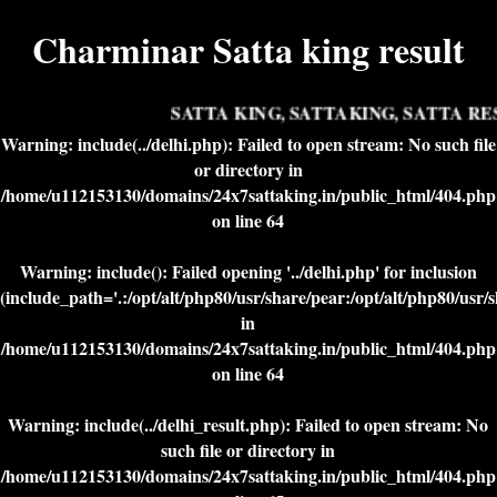
Charminar Satta king result
SATTA KING, SATTAKING, SATTA RES
Warning
: include(../delhi.php): Failed to open stream: No such file
or directory in
/home/u112153130/domains/24x7sattaking.in/public_html/404.php
on line
64
Warning
: include(): Failed opening '../delhi.php' for inclusion
(include_path='.:/opt/alt/php80/usr/share/pear:/opt/alt/php80/usr/
in
/home/u112153130/domains/24x7sattaking.in/public_html/404.php
on line
64
Warning
: include(../delhi_result.php): Failed to open stream: No
such file or directory in
/home/u112153130/domains/24x7sattaking.in/public_html/404.php