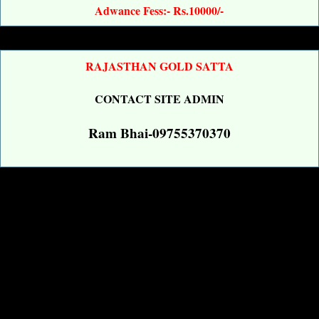
Adwance Fess:- Rs.10000/-
RAJASTHAN GOLD SATTA
CONTACT SITE ADMIN
Ram Bhai-09755370370