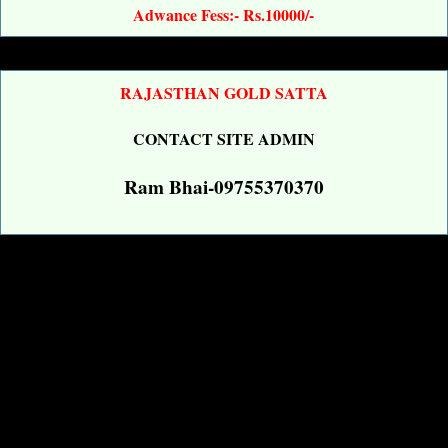
Adwance Fess:- Rs.10000/-
RAJASTHAN GOLD SATTA
CONTACT SITE ADMIN
Ram Bhai-09755370370