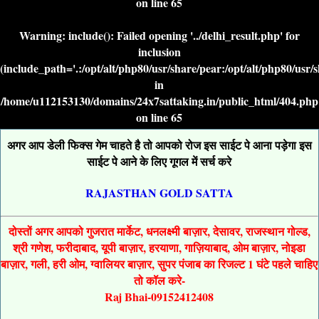
on line
65
Warning
: include(): Failed opening '../delhi_result.php' for
inclusion
(include_path='.:/opt/alt/php80/usr/share/pear:/opt/alt/php80/usr/
in
/home/u112153130/domains/24x7sattaking.in/public_html/404.php
on line
65
अगर आप डेली फिक्स गेम चाहते है तो आपको रोज इस साईट पे आना पड़ेगा इस
साईट पे आने के लिए गूगल में सर्च करे
RAJASTHAN GOLD SATTA
दोस्तों अगर आपको गुजरात मार्केट, धनलक्ष्मी बाज़ार, देसावर, राजस्थान गोल्ड,
श्री गणेश, फरीदाबाद, यूपी बाज़ार, हरयाणा, गाज़ियाबाद, ओम बाज़ार, नोइडा
बाज़ार, गली, हरी ओम, ग्वालियर बाज़ार, सुपर पंजाब का रिजल्ट 1 घंटे पहले चाहिए
तो कॉल करे-
Raj Bhai-09152412408