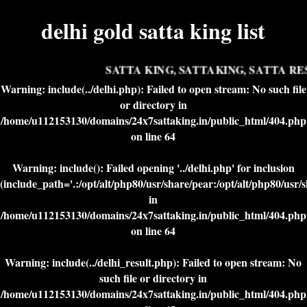
delhi gold satta king list
SATTA KING, SATTAKING, SATTA RES
Warning
: include(../delhi.php): Failed to open stream: No such file
or directory in
/home/u112153130/domains/24x7sattaking.in/public_html/404.php
on line
64
Warning
: include(): Failed opening '../delhi.php' for inclusion
(include_path='.:/opt/alt/php80/usr/share/pear:/opt/alt/php80/usr/
in
/home/u112153130/domains/24x7sattaking.in/public_html/404.php
on line
64
Warning
: include(../delhi_result.php): Failed to open stream: No
such file or directory in
/home/u112153130/domains/24x7sattaking.in/public_html/404.php