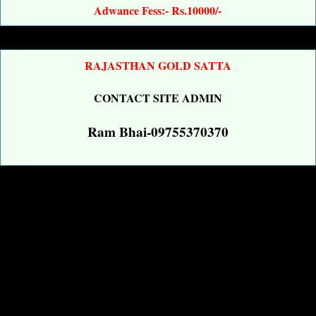
Adwance Fess:- Rs.10000/-
RAJASTHAN GOLD SATTA
CONTACT SITE ADMIN
Ram Bhai-09755370370