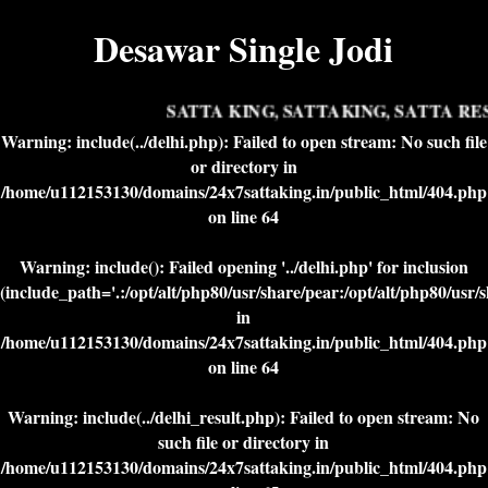
Desawar Single Jodi
SATTA KING, SATTAKING, SATTA RES
Warning
: include(../delhi.php): Failed to open stream: No such file
or directory in
/home/u112153130/domains/24x7sattaking.in/public_html/404.php
on line
64
Warning
: include(): Failed opening '../delhi.php' for inclusion
(include_path='.:/opt/alt/php80/usr/share/pear:/opt/alt/php80/usr/
in
/home/u112153130/domains/24x7sattaking.in/public_html/404.php
on line
64
Warning
: include(../delhi_result.php): Failed to open stream: No
such file or directory in
/home/u112153130/domains/24x7sattaking.in/public_html/404.php