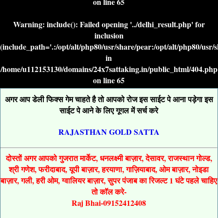
on line
65
Warning
: include(): Failed opening '../delhi_result.php' for
inclusion
(include_path='.:/opt/alt/php80/usr/share/pear:/opt/alt/php80/usr/
in
/home/u112153130/domains/24x7sattaking.in/public_html/404.php
on line
65
अगर आप डेली फिक्स गेम चाहते है तो आपको रोज इस साईट पे आना पड़ेगा इस
साईट पे आने के लिए गूगल में सर्च करे
RAJASTHAN GOLD SATTA
दोस्तों अगर आपको गुजरात मार्केट, धनलक्ष्मी बाज़ार, देसावर, राजस्थान गोल्ड,
श्री गणेश, फरीदाबाद, यूपी बाज़ार, हरयाणा, गाज़ियाबाद, ओम बाज़ार, नोइडा
बाज़ार, गली, हरी ओम, ग्वालियर बाज़ार, सुपर पंजाब का रिजल्ट 1 घंटे पहले चाहिए
तो कॉल करे-
Raj Bhai-09152412408