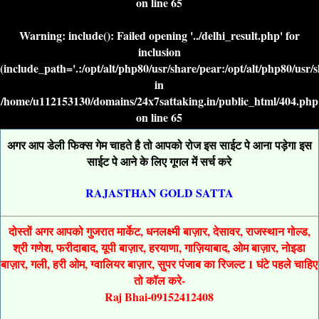
on line
65
Warning
: include(): Failed opening '../delhi_result.php' for
inclusion
(include_path='.:/opt/alt/php80/usr/share/pear:/opt/alt/php80/usr/
in
/home/u112153130/domains/24x7sattaking.in/public_html/404.php
on line
65
अगर आप डेली फिक्स गेम चाहते है तो आपको रोज इस साईट पे आना पड़ेगा इस
साईट पे आने के लिए गूगल में सर्च करे
RAJASTHAN GOLD SATTA
दोस्तों अगर आपको गुजरात मार्केट, धनलक्ष्मी बाज़ार, देसावर, राजस्थान गोल्ड,
श्री गणेश, फरीदाबाद, यूपी बाज़ार, हरयाणा, गाज़ियाबाद, ओम बाज़ार, नोइडा
बाज़ार, गली, हरी ओम, ग्वालियर बाज़ार, सुपर पंजाब का रिजल्ट 1 घंटे पहले चाहिए
तो कॉल करे-
Raj Bhai-09152412408