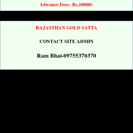
Adwance Fess:- Rs.10000/-
RAJASTHAN GOLD SATTA
CONTACT SITE ADMIN
Ram Bhai-09755370370