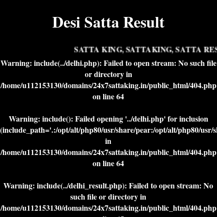
Desi Satta Result
SATTA KING, SATTAKING, SATTA RES
Warning
: include(../delhi.php): Failed to open stream: No such file
or directory in
/home/u112153130/domains/24x7sattaking.in/public_html/404.php
on line
64
Warning
: include(): Failed opening '../delhi.php' for inclusion
(include_path='.:/opt/alt/php80/usr/share/pear:/opt/alt/php80/usr/
in
/home/u112153130/domains/24x7sattaking.in/public_html/404.php
on line
64
Warning
: include(../delhi_result.php): Failed to open stream: No
such file or directory in
/home/u112153130/domains/24x7sattaking.in/public_html/404.php