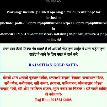
on line
65
Warning
: include(): Failed opening '../delhi_result.php' for
inclusion
(include_path='.:/opt/alt/php80/usr/share/pear:/opt/alt/php80/usr/
in
/home/u112153130/domains/24x7sattaking.in/public_html/404.php
on line
65
अगर आप डेली फिक्स गेम चाहते है तो आपको रोज इस साईट पे आना पड़ेगा इस
साईट पे आने के लिए गूगल में सर्च करे
RAJASTHAN GOLD SATTA
दोस्तों अगर आपको गुजरात मार्केट, धनलक्ष्मी बाज़ार, देसावर, राजस्थान गोल्ड,
श्री गणेश, फरीदाबाद, यूपी बाज़ार, हरयाणा, गाज़ियाबाद, ओम बाज़ार, नोइडा
बाज़ार, गली, हरी ओम, ग्वालियर बाज़ार, सुपर पंजाब का रिजल्ट 1 घंटे पहले चाहिए
तो कॉल करे-
Raj Bhai-09152412408