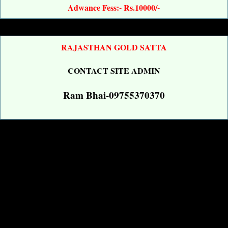
Adwance Fess:- Rs.10000/-
RAJASTHAN GOLD SATTA
CONTACT SITE ADMIN
Ram Bhai-09755370370