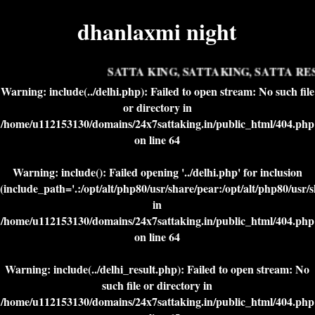
dhanlaxmi night
SATTA KING, SATTAKING, SATTA RES
Warning
: include(../delhi.php): Failed to open stream: No such file
or directory in
/home/u112153130/domains/24x7sattaking.in/public_html/404.php
on line
64
Warning
: include(): Failed opening '../delhi.php' for inclusion
(include_path='.:/opt/alt/php80/usr/share/pear:/opt/alt/php80/usr/
in
/home/u112153130/domains/24x7sattaking.in/public_html/404.php
on line
64
Warning
: include(../delhi_result.php): Failed to open stream: No
such file or directory in
/home/u112153130/domains/24x7sattaking.in/public_html/404.php