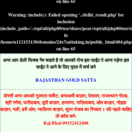
on line
65
Warning
: include(): Failed opening '../delhi_result.php' for
inclusion
(include_path='.:/opt/alt/php80/usr/share/pear:/opt/alt/php80/usr/
in
/home/u112153130/domains/24x7sattaking.in/public_html/404.php
on line
65
अगर आप डेली फिक्स गेम चाहते है तो आपको रोज इस साईट पे आना पड़ेगा इस
साईट पे आने के लिए गूगल में सर्च करे
RAJASTHAN GOLD SATTA
दोस्तों अगर आपको गुजरात मार्केट, धनलक्ष्मी बाज़ार, देसावर, राजस्थान गोल्ड,
श्री गणेश, फरीदाबाद, यूपी बाज़ार, हरयाणा, गाज़ियाबाद, ओम बाज़ार, नोइडा
बाज़ार, गली, हरी ओम, ग्वालियर बाज़ार, सुपर पंजाब का रिजल्ट 1 घंटे पहले चाहिए
तो कॉल करे-
Raj Bhai-09152412408