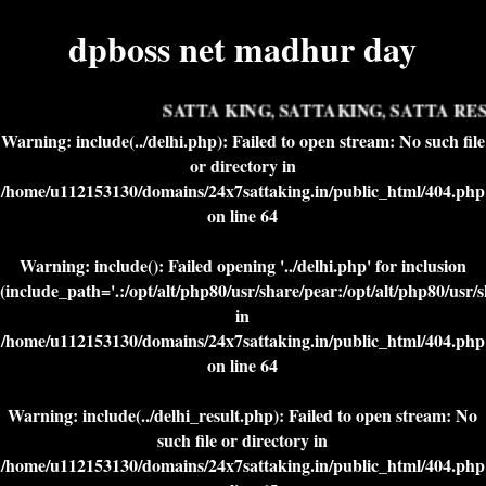
dpboss net madhur day
SATTA KING, SATTAKING, SATTA RESU
Warning
: include(../delhi.php): Failed to open stream: No such file
or directory in
/home/u112153130/domains/24x7sattaking.in/public_html/404.php
on line
64
Warning
: include(): Failed opening '../delhi.php' for inclusion
(include_path='.:/opt/alt/php80/usr/share/pear:/opt/alt/php80/usr/
in
/home/u112153130/domains/24x7sattaking.in/public_html/404.php
on line
64
Warning
: include(../delhi_result.php): Failed to open stream: No
such file or directory in
/home/u112153130/domains/24x7sattaking.in/public_html/404.php