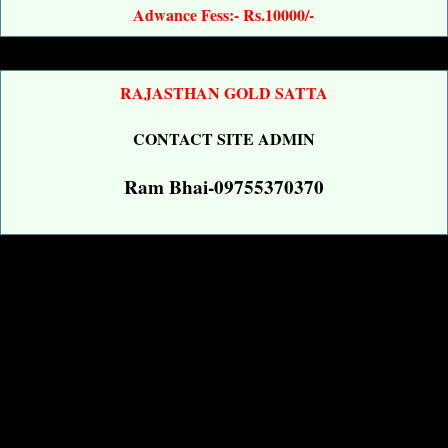
Adwance Fess:- Rs.10000/-
RAJASTHAN GOLD SATTA
CONTACT SITE ADMIN
Ram Bhai-09755370370