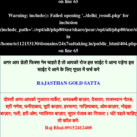
on line
65
Warning
: include(): Failed opening '../delhi_result.php' for
inclusion
(include_path='.:/opt/alt/php80/usr/share/pear:/opt/alt/php80/usr/
in
/home/u112153130/domains/24x7sattaking.in/public_html/404.php
on line
65
अगर आप डेली फिक्स गेम चाहते है तो आपको रोज इस साईट पे आना पड़ेगा इस
साईट पे आने के लिए गूगल में सर्च करे
RAJASTHAN GOLD SATTA
दोस्तों अगर आपको गुजरात मार्केट, धनलक्ष्मी बाज़ार, देसावर, राजस्थान गोल्ड,
श्री गणेश, फरीदाबाद, यूपी बाज़ार, हरयाणा, गाज़ियाबाद, ओम बाज़ार, नोइडा
बाज़ार, गली, हरी ओम, ग्वालियर बाज़ार, सुपर पंजाब का रिजल्ट 1 घंटे पहले चाहिए
तो कॉल करे-
Raj Bhai-09152412408