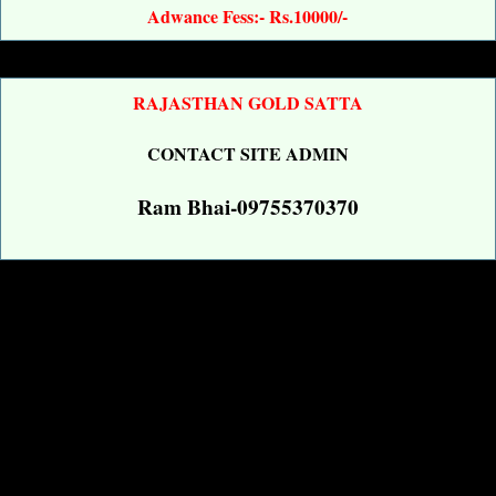
Adwance Fess:- Rs.10000/-
RAJASTHAN GOLD SATTA
CONTACT SITE ADMIN
Ram Bhai-09755370370