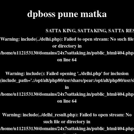
dpboss pune matka
SATTA KING, SATTAKING, SATTA RES
Warning
: include(../delhi.php): Failed to open stream: No such file
or directory in
/home/u112153130/domains/24x7sattaking.in/public_html/404.php
on line
64
Warning
: include(): Failed opening '../delhi.php' for inclusion
(include_path='.:/opt/alt/php80/usr/share/pear:/opt/alt/php80/usr/
in
/home/u112153130/domains/24x7sattaking.in/public_html/404.php
on line
64
Warning
: include(../delhi_result.php): Failed to open stream: No
such file or directory in
/home/u112153130/domains/24x7sattaking.in/public_html/404.php