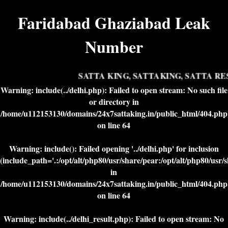
Faridabad Ghaziabad Leak
Number
SATTA KING, SATTAKING, SATTA RES
Warning
: include(../delhi.php): Failed to open stream: No such file
or directory in
/home/u112153130/domains/24x7sattaking.in/public_html/404.php
on line
64
Warning
: include(): Failed opening '../delhi.php' for inclusion
(include_path='.:/opt/alt/php80/usr/share/pear:/opt/alt/php80/usr/
in
/home/u112153130/domains/24x7sattaking.in/public_html/404.php
on line
64
Warning
: include(../delhi_result.php): Failed to open stream: No