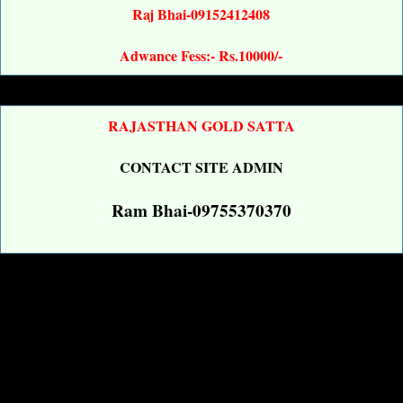
Raj Bhai-09152412408
Adwance Fess:- Rs.10000/-
RAJASTHAN GOLD SATTA
CONTACT SITE ADMIN
Ram Bhai-09755370370