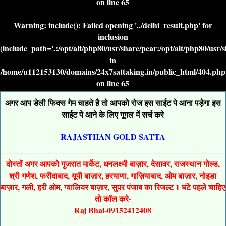
on line
65
Warning
: include(): Failed opening '../delhi_result.php' for
inclusion
(include_path='.:/opt/alt/php80/usr/share/pear:/opt/alt/php80/usr/
in
/home/u112153130/domains/24x7sattaking.in/public_html/404.php
on line
65
अगर आप डेली फिक्स गेम चाहते है तो आपको रोज इस साईट पे आना पड़ेगा इस
साईट पे आने के लिए गूगल में सर्च करे
RAJASTHAN GOLD SATTA
दोस्तों अगर आपको गुजरात मार्केट, धनलक्ष्मी बाज़ार, देसावर, राजस्थान गोल्ड,
श्री गणेश, फरीदाबाद, यूपी बाज़ार, हरयाणा, गाज़ियाबाद, ओम बाज़ार, नोइडा
बाज़ार, गली, हरी ओम, ग्वालियर बाज़ार, सुपर पंजाब का रिजल्ट 1 घंटे पहले चाहिए
तो कॉल करे-
Raj Bhai-09152412408