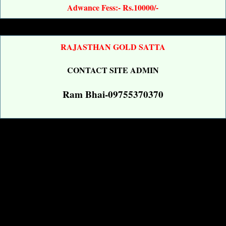
Adwance Fess:- Rs.10000/-
RAJASTHAN GOLD SATTA
CONTACT SITE ADMIN
Ram Bhai-09755370370