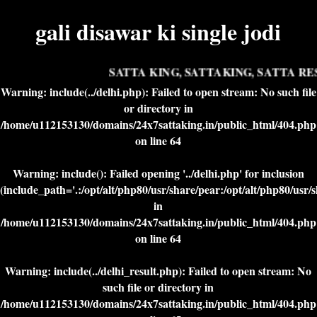
gali disawar ki single jodi
SATTA KING, SATTAKING, SATTA RES
Warning
: include(../delhi.php): Failed to open stream: No such file
or directory in
/home/u112153130/domains/24x7sattaking.in/public_html/404.php
on line
64
Warning
: include(): Failed opening '../delhi.php' for inclusion
(include_path='.:/opt/alt/php80/usr/share/pear:/opt/alt/php80/usr/
in
/home/u112153130/domains/24x7sattaking.in/public_html/404.php
on line
64
Warning
: include(../delhi_result.php): Failed to open stream: No
such file or directory in
/home/u112153130/domains/24x7sattaking.in/public_html/404.php