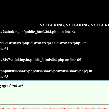
SATTA KING, SATTAKING, SATTA RE
7sattaking.in/public_html/404.php
on line
64
php80/usr/share/php:/usr/share/pear:/usr/share/php') in
ine
64
/24x7sattaking.in/public_html/404.php
on line
65
lt/php80/usr/share/php:/usr/share/pear:/usr/share/php') in
ine
65
ूगल में सर्च करे