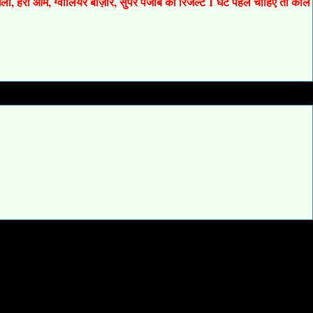
 गली, हरी ओम, ग्वालियर बाज़ार, सुपर पंजाब का रिजल्ट 1 घंटे पहले चाहिए तो कॉल