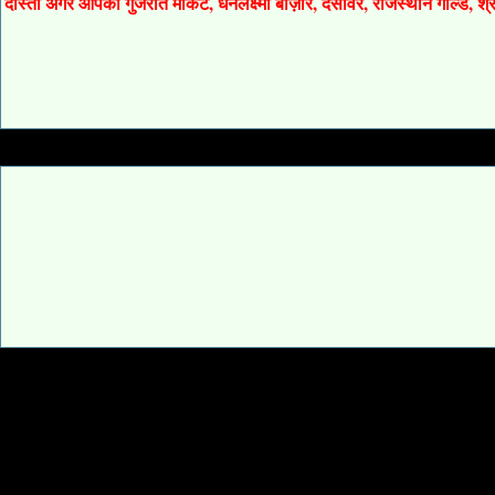
दोस्तों अगर आपको गुजरात मार्केट, धनलक्ष्मी बाज़ार, देसावर, राजस्थान गोल्ड, 