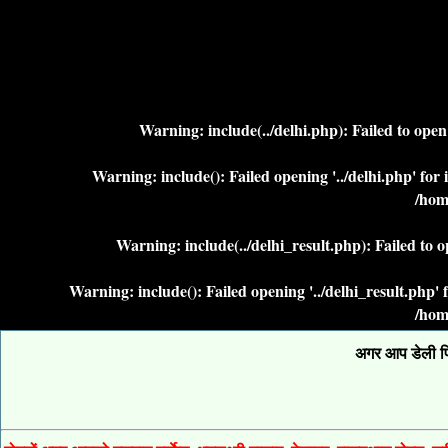
Warning
: include(../delhi.php): Failed to ope
Warning
: include(): Failed opening '../delhi.php' fo
/hom
Warning
: include(../delhi_result.php): Failed to 
Warning
: include(): Failed opening '../delhi_result.php
/hom
अगर आप डेली फिक