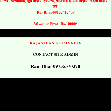
श्री गणेश, फरीदाबाद, यूपी बाज़ार, हरयाणा, गाज़ियाबाद, ओम बाज़ार, नोइडा बाज़ार,
करे-
Raj Bhai-09152412408
Adwance Fess:- Rs.10000/-
RAJASTHAN GOLD SATTA
CONTACT SITE ADMIN
Ram Bhai-09755370370