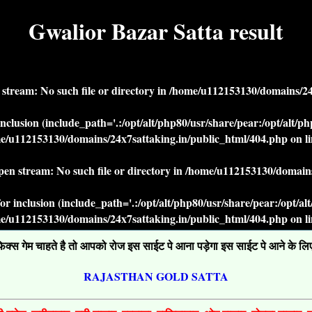
Gwalior Bazar Satta result
n stream: No such file or directory in
/home/u112153130/domains/24x
r inclusion (include_path='.:/opt/alt/php80/usr/share/pear:/opt/alt/
e/u112153130/domains/24x7sattaking.in/public_html/404.php
on l
open stream: No such file or directory in
/home/u112153130/domains
' for inclusion (include_path='.:/opt/alt/php80/usr/share/pear:/opt/a
e/u112153130/domains/24x7sattaking.in/public_html/404.php
on l
्स गेम चाहते है तो आपको रोज इस साईट पे आना पड़ेगा इस साईट पे आने के लिए ग
RAJASTHAN GOLD SATTA