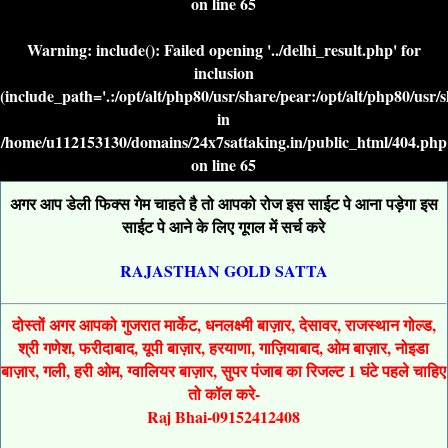
on line
65
Warning
: include(): Failed opening '../delhi_result.php' for
inclusion
(include_path='.:/opt/alt/php80/usr/share/pear:/opt/alt/php80/usr/
in
/home/u112153130/domains/24x7sattaking.in/public_html/404.php
on line
65
अगर आप डेली फिक्स गेम चाहते है तो आपको रोज इस साईट पे आना पड़ेगा इस
साईट पे आने के लिए गूगल में सर्च करे
RAJASTHAN GOLD SATTA
दोस्तों अगर आपको गुजरात मार्केट, धनलक्ष्मी बाज़ार, देसावर, राजस्थान गोल्ड,
श्री गणेश, फरीदाबाद, यूपी बाज़ार, हरयाणा, गाज़ियाबाद, ओम बाज़ार, नोइडा
बाज़ार, गली, हरी ओम, ग्वालियर बाज़ार, सुपर पंजाब का रिजल्ट 1 घंटे पहले चाहिए
तो कॉल करे-
Raj Bhai-09152412408