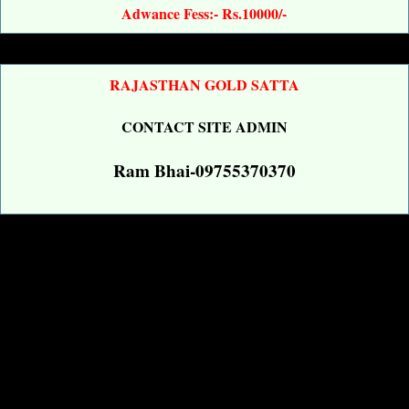
Adwance Fess:- Rs.10000/-
RAJASTHAN GOLD SATTA
CONTACT SITE ADMIN
Ram Bhai-09755370370