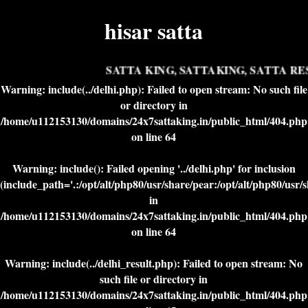
hisar satta
SATTA KING, SATTAKING, SATTA RES
Warning
: include(../delhi.php): Failed to open stream: No such file
or directory in
/home/u112153130/domains/24x7sattaking.in/public_html/404.php
on line
64
Warning
: include(): Failed opening '../delhi.php' for inclusion
(include_path='.:/opt/alt/php80/usr/share/pear:/opt/alt/php80/usr/
in
/home/u112153130/domains/24x7sattaking.in/public_html/404.php
on line
64
Warning
: include(../delhi_result.php): Failed to open stream: No
such file or directory in
/home/u112153130/domains/24x7sattaking.in/public_html/404.php