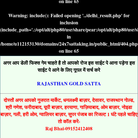
on line
65
Warning
: include(): Failed opening '../delhi_result.php' for
inclusion
(include_path='.:/opt/alt/php80/usr/share/pear:/opt/alt/php80/usr/
in
/home/u112153130/domains/24x7sattaking.in/public_html/404.php
on line
65
अगर आप डेली फिक्स गेम चाहते है तो आपको रोज इस साईट पे आना पड़ेगा इस
साईट पे आने के लिए गूगल में सर्च करे
RAJASTHAN GOLD SATTA
दोस्तों अगर आपको गुजरात मार्केट, धनलक्ष्मी बाज़ार, देसावर, राजस्थान गोल्ड,
श्री गणेश, फरीदाबाद, यूपी बाज़ार, हरयाणा, गाज़ियाबाद, ओम बाज़ार, नोइडा
बाज़ार, गली, हरी ओम, ग्वालियर बाज़ार, सुपर पंजाब का रिजल्ट 1 घंटे पहले चाहिए
तो कॉल करे-
Raj Bhai-09152412408