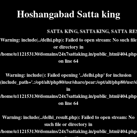
Hoshangabad Satta king
SATTA KING, SATTAKING, SATTA RES
Warning
: include(../delhi.php): Failed to open stream: No such file
or directory in
/home/u112153130/domains/24x7sattaking.in/public_html/404.php
on line
64
Warning
: include(): Failed opening '../delhi.php' for inclusion
(include_path='.:/opt/alt/php80/usr/share/pear:/opt/alt/php80/usr/
in
/home/u112153130/domains/24x7sattaking.in/public_html/404.php
on line
64
Warning
: include(../delhi_result.php): Failed to open stream: No
such file or directory in
/home/u112153130/domains/24x7sattaking.in/public_html/404.php