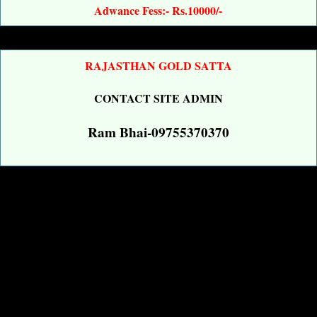
Adwance Fess:- Rs.10000/-
RAJASTHAN GOLD SATTA
CONTACT SITE ADMIN
Ram Bhai-09755370370