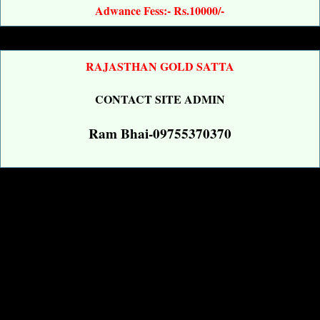
Adwance Fess:- Rs.10000/-
RAJASTHAN GOLD SATTA
CONTACT SITE ADMIN
Ram Bhai-09755370370