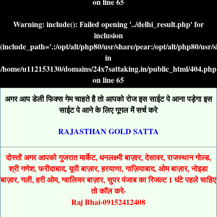
on line
65
Warning
: include(): Failed opening '../delhi_result.php' for
inclusion
(include_path='.:/opt/alt/php80/usr/share/pear:/opt/alt/php80/usr/
in
/home/u112153130/domains/24x7sattaking.in/public_html/404.php
on line
65
अगर आप डेली फिक्स गेम चाहते है तो आपको रोज इस साईट पे आना पड़ेगा इस
साईट पे आने के लिए गूगल में सर्च करे
RAJASTHAN GOLD SATTA
दोस्तों अगर आपको गुजरात मार्केट, धनलक्ष्मी बाज़ार, देसावर, राजस्थान गोल्ड,
श्री गणेश, फरीदाबाद, यूपी बाज़ार, हरयाणा, गाज़ियाबाद, ओम बाज़ार, नोइडा
बाज़ार, गली, हरी ओम, ग्वालियर बाज़ार, सुपर पंजाब का रिजल्ट 1 घंटे पहले चाहिए
तो कॉल करे-
Raj Bhai-09152412408