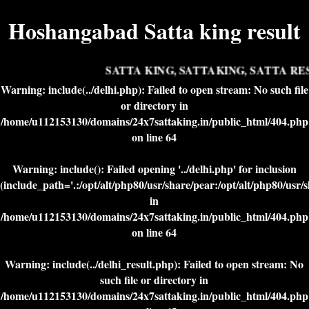
Hoshangabad Satta king result
SATTA KING, SATTAKING, SATTA RES
Warning
: include(../delhi.php): Failed to open stream: No such file
or directory in
/home/u112153130/domains/24x7sattaking.in/public_html/404.php
on line
64
Warning
: include(): Failed opening '../delhi.php' for inclusion
(include_path='.:/opt/alt/php80/usr/share/pear:/opt/alt/php80/usr/
in
/home/u112153130/domains/24x7sattaking.in/public_html/404.php
on line
64
Warning
: include(../delhi_result.php): Failed to open stream: No
such file or directory in
/home/u112153130/domains/24x7sattaking.in/public_html/404.php