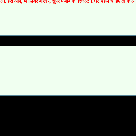
 गली, हरी ओम, ग्वालियर बाज़ार, सुपर पंजाब का रिजल्ट 1 घंटे पहले चाहिए तो कॉल