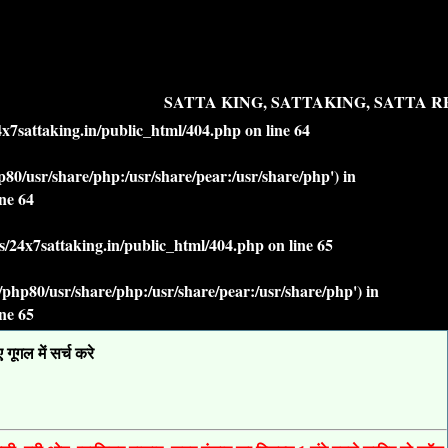
SATTA KING, SATTAKING, SATTA RE
7sattaking.in/public_html/404.php
on line
64
php80/usr/share/php:/usr/share/pear:/usr/share/php') in
ine
64
/24x7sattaking.in/public_html/404.php
on line
65
lt/php80/usr/share/php:/usr/share/pear:/usr/share/php') in
ine
65
ूगल में सर्च करे