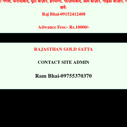
श्री गणेश, फरीदाबाद, यूपी बाज़ार, हरयाणा, गाज़ियाबाद, ओम बाज़ार, नोइडा बाज़ार,
करे-
Raj Bhai-09152412408
Adwance Fess:- Rs.10000/-
RAJASTHAN GOLD SATTA
CONTACT SITE ADMIN
Ram Bhai-09755370370