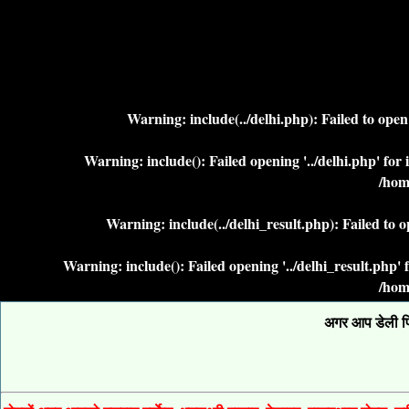
Warning
: include(../delhi.php): Failed to ope
Warning
: include(): Failed opening '../delhi.php' fo
/hom
Warning
: include(../delhi_result.php): Failed to 
Warning
: include(): Failed opening '../delhi_result.php
/hom
अगर आप डेली फिक