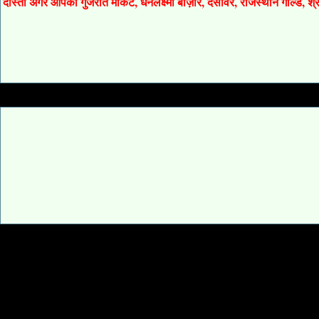
दोस्तों अगर आपको गुजरात मार्केट, धनलक्ष्मी बाज़ार, देसावर, राजस्थान गोल्ड, 