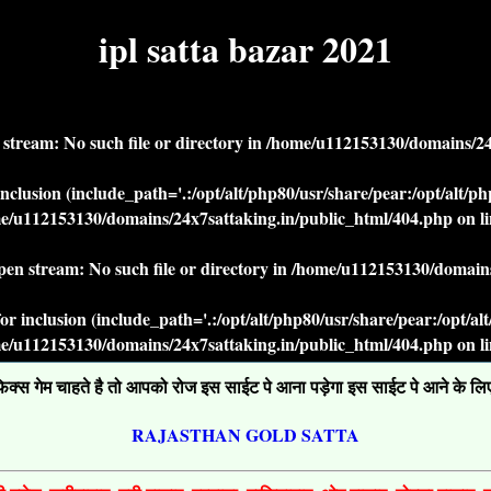
ipl satta bazar 2021
n stream: No such file or directory in
/home/u112153130/domains/24x
r inclusion (include_path='.:/opt/alt/php80/usr/share/pear:/opt/alt/
e/u112153130/domains/24x7sattaking.in/public_html/404.php
on l
open stream: No such file or directory in
/home/u112153130/domains
' for inclusion (include_path='.:/opt/alt/php80/usr/share/pear:/opt/a
e/u112153130/domains/24x7sattaking.in/public_html/404.php
on l
्स गेम चाहते है तो आपको रोज इस साईट पे आना पड़ेगा इस साईट पे आने के लिए ग
RAJASTHAN GOLD SATTA