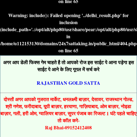
on line
65
Warning
: include(): Failed opening '../delhi_result.php' for
inclusion
(include_path='.:/opt/alt/php80/usr/share/pear:/opt/alt/php80/usr/
in
/home/u112153130/domains/24x7sattaking.in/public_html/404.php
on line
65
अगर आप डेली फिक्स गेम चाहते है तो आपको रोज इस साईट पे आना पड़ेगा इस
साईट पे आने के लिए गूगल में सर्च करे
RAJASTHAN GOLD SATTA
दोस्तों अगर आपको गुजरात मार्केट, धनलक्ष्मी बाज़ार, देसावर, राजस्थान गोल्ड,
श्री गणेश, फरीदाबाद, यूपी बाज़ार, हरयाणा, गाज़ियाबाद, ओम बाज़ार, नोइडा
बाज़ार, गली, हरी ओम, ग्वालियर बाज़ार, सुपर पंजाब का रिजल्ट 1 घंटे पहले चाहिए
तो कॉल करे-
Raj Bhai-09152412408