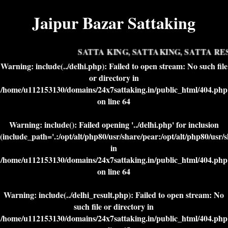
Jaipur Bazar Sattaking
SATTA KING, SATTAKING, SATTA RESU
Warning
: include(../delhi.php): Failed to open stream: No such file
or directory in
/home/u112153130/domains/24x7sattaking.in/public_html/404.php
on line
64
Warning
: include(): Failed opening '../delhi.php' for inclusion
(include_path='.:/opt/alt/php80/usr/share/pear:/opt/alt/php80/usr/
in
/home/u112153130/domains/24x7sattaking.in/public_html/404.php
on line
64
Warning
: include(../delhi_result.php): Failed to open stream: No
such file or directory in
/home/u112153130/domains/24x7sattaking.in/public_html/404.php