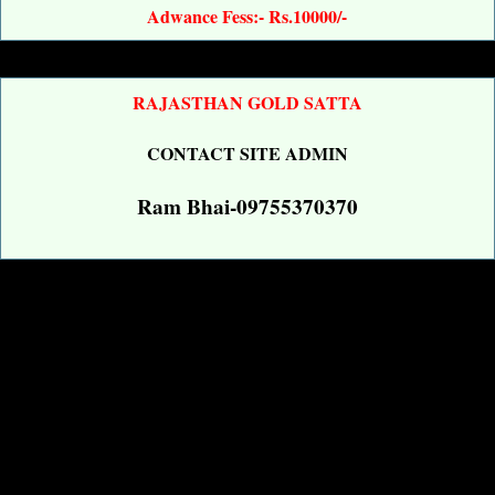
Adwance Fess:- Rs.10000/-
RAJASTHAN GOLD SATTA
CONTACT SITE ADMIN
Ram Bhai-09755370370