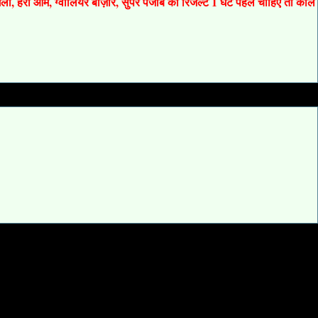
 गली, हरी ओम, ग्वालियर बाज़ार, सुपर पंजाब का रिजल्ट 1 घंटे पहले चाहिए तो कॉल