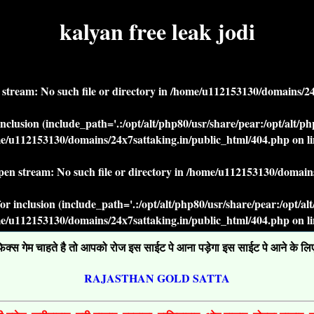
kalyan free leak jodi
n stream: No such file or directory in
/home/u112153130/domains/24x
r inclusion (include_path='.:/opt/alt/php80/usr/share/pear:/opt/alt/
e/u112153130/domains/24x7sattaking.in/public_html/404.php
on l
open stream: No such file or directory in
/home/u112153130/domains
' for inclusion (include_path='.:/opt/alt/php80/usr/share/pear:/opt/a
e/u112153130/domains/24x7sattaking.in/public_html/404.php
on l
्स गेम चाहते है तो आपको रोज इस साईट पे आना पड़ेगा इस साईट पे आने के लिए ग
RAJASTHAN GOLD SATTA