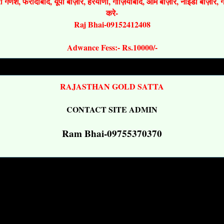
श्री गणेश, फरीदाबाद, यूपी बाज़ार, हरयाणा, गाज़ियाबाद, ओम बाज़ार, नोइडा बाज़ार,
करे-
Raj Bhai-09152412408
Adwance Fess:- Rs.10000/-
RAJASTHAN GOLD SATTA
CONTACT SITE ADMIN
Ram Bhai-09755370370