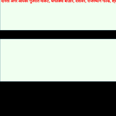
दोस्तों अगर आपको गुजरात मार्केट, धनलक्ष्मी बाज़ार, देसावर, राजस्थान गोल्ड, 