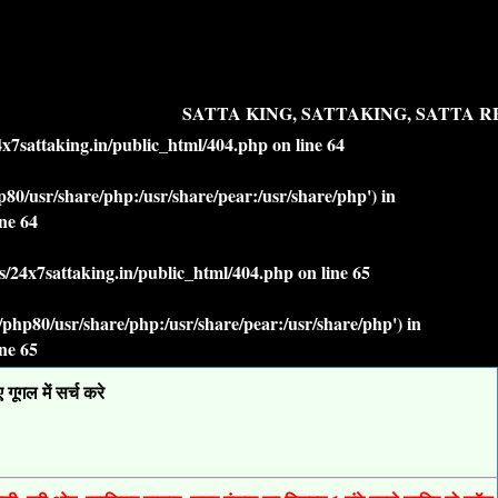
SATTA KING, SATTAKING, SATTA RE
7sattaking.in/public_html/404.php
on line
64
php80/usr/share/php:/usr/share/pear:/usr/share/php') in
ine
64
/24x7sattaking.in/public_html/404.php
on line
65
lt/php80/usr/share/php:/usr/share/pear:/usr/share/php') in
ine
65
ूगल में सर्च करे