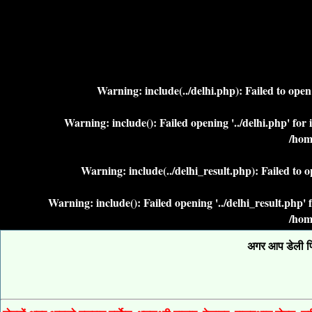
Warning
: include(../delhi.php): Failed to ope
Warning
: include(): Failed opening '../delhi.php' fo
/hom
Warning
: include(../delhi_result.php): Failed to 
Warning
: include(): Failed opening '../delhi_result.php
/hom
अगर आप डेली फिक