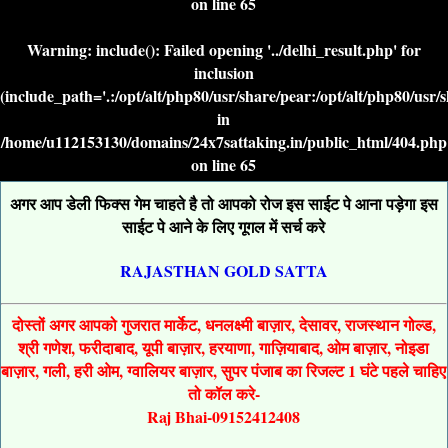
on line
65
Warning
: include(): Failed opening '../delhi_result.php' for
inclusion
(include_path='.:/opt/alt/php80/usr/share/pear:/opt/alt/php80/usr/
in
/home/u112153130/domains/24x7sattaking.in/public_html/404.php
on line
65
अगर आप डेली फिक्स गेम चाहते है तो आपको रोज इस साईट पे आना पड़ेगा इस
साईट पे आने के लिए गूगल में सर्च करे
RAJASTHAN GOLD SATTA
दोस्तों अगर आपको गुजरात मार्केट, धनलक्ष्मी बाज़ार, देसावर, राजस्थान गोल्ड,
श्री गणेश, फरीदाबाद, यूपी बाज़ार, हरयाणा, गाज़ियाबाद, ओम बाज़ार, नोइडा
बाज़ार, गली, हरी ओम, ग्वालियर बाज़ार, सुपर पंजाब का रिजल्ट 1 घंटे पहले चाहिए
तो कॉल करे-
Raj Bhai-09152412408