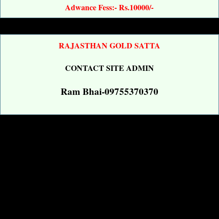
Adwance Fess:- Rs.10000/-
RAJASTHAN GOLD SATTA
CONTACT SITE ADMIN
Ram Bhai-09755370370