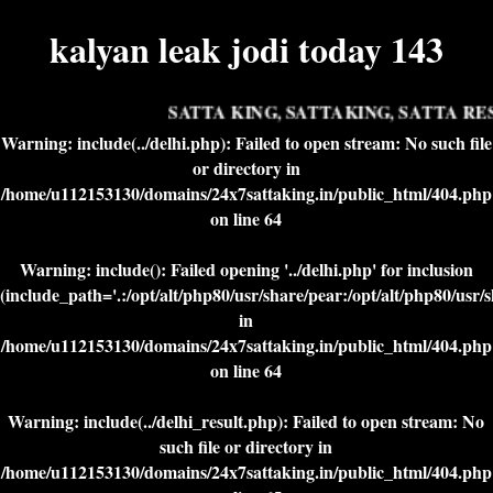
kalyan leak jodi today 143
SATTA KING, SATTAKING, SATTA RES
Warning
: include(../delhi.php): Failed to open stream: No such file
or directory in
/home/u112153130/domains/24x7sattaking.in/public_html/404.php
on line
64
Warning
: include(): Failed opening '../delhi.php' for inclusion
(include_path='.:/opt/alt/php80/usr/share/pear:/opt/alt/php80/usr/
in
/home/u112153130/domains/24x7sattaking.in/public_html/404.php
on line
64
Warning
: include(../delhi_result.php): Failed to open stream: No
such file or directory in
/home/u112153130/domains/24x7sattaking.in/public_html/404.php