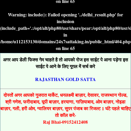
on line
65
Warning
: include(): Failed opening '../delhi_result.php' for
inclusion
(include_path='.:/opt/alt/php80/usr/share/pear:/opt/alt/php80/usr/
in
/home/u112153130/domains/24x7sattaking.in/public_html/404.php
on line
65
अगर आप डेली फिक्स गेम चाहते है तो आपको रोज इस साईट पे आना पड़ेगा इस
साईट पे आने के लिए गूगल में सर्च करे
RAJASTHAN GOLD SATTA
दोस्तों अगर आपको गुजरात मार्केट, धनलक्ष्मी बाज़ार, देसावर, राजस्थान गोल्ड,
श्री गणेश, फरीदाबाद, यूपी बाज़ार, हरयाणा, गाज़ियाबाद, ओम बाज़ार, नोइडा
बाज़ार, गली, हरी ओम, ग्वालियर बाज़ार, सुपर पंजाब का रिजल्ट 1 घंटे पहले चाहिए
तो कॉल करे-
Raj Bhai-09152412408