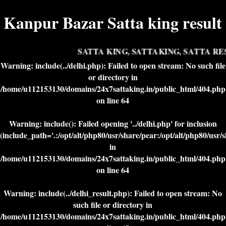
Kanpur Bazar Satta king result
SATTA KING, SATTAKING, SATTA RES
Warning
: include(../delhi.php): Failed to open stream: No such file
or directory in
/home/u112153130/domains/24x7sattaking.in/public_html/404.php
on line
64
Warning
: include(): Failed opening '../delhi.php' for inclusion
(include_path='.:/opt/alt/php80/usr/share/pear:/opt/alt/php80/usr/
in
/home/u112153130/domains/24x7sattaking.in/public_html/404.php
on line
64
Warning
: include(../delhi_result.php): Failed to open stream: No
such file or directory in
/home/u112153130/domains/24x7sattaking.in/public_html/404.php