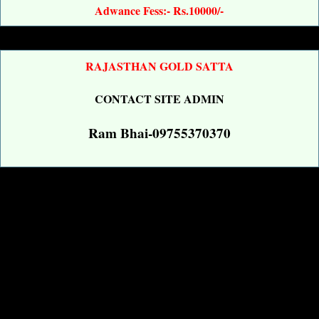
Adwance Fess:- Rs.10000/-
RAJASTHAN GOLD SATTA
CONTACT SITE ADMIN
Ram Bhai-09755370370