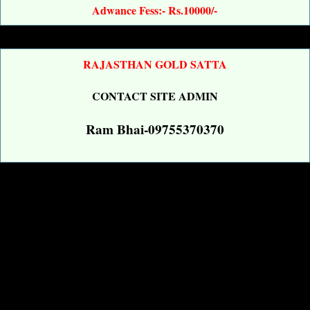
Adwance Fess:- Rs.10000/-
RAJASTHAN GOLD SATTA
CONTACT SITE ADMIN
Ram Bhai-09755370370