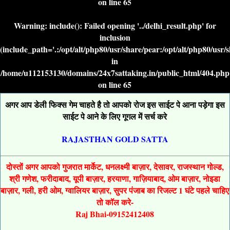
on line
65
Warning
: include(): Failed opening '../delhi_result.php' for
inclusion
(include_path='.:/opt/alt/php80/usr/share/pear:/opt/alt/php80/usr/
in
/home/u112153130/domains/24x7sattaking.in/public_html/404.php
on line
65
अगर आप डेली फिक्स गेम चाहते है तो आपको रोज इस साईट पे आना पड़ेगा इस
साईट पे आने के लिए गूगल में सर्च करे
RAJASTHAN GOLD SATTA
दोस्तों अगर आपको गुजरात मार्केट, धनलक्ष्मी बाज़ार, देसावर, राजस्थान गोल्ड,
श्री गणेश, फरीदाबाद, यूपी बाज़ार, हरयाणा, गाज़ियाबाद, ओम बाज़ार, नोइडा
बाज़ार, गली, हरी ओम, ग्वालियर बाज़ार, सुपर पंजाब का रिजल्ट 1 घंटे पहले चाहिए
तो कॉल करे-
Raj Bhai-09152412408