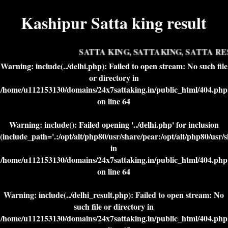
Kashipur Satta king result
SATTA KING, SATTAKING, SATTA RES
Warning
: include(../delhi.php): Failed to open stream: No such file
or directory in
/home/u112153130/domains/24x7sattaking.in/public_html/404.php
on line
64
Warning
: include(): Failed opening '../delhi.php' for inclusion
(include_path='.:/opt/alt/php80/usr/share/pear:/opt/alt/php80/usr/
in
/home/u112153130/domains/24x7sattaking.in/public_html/404.php
on line
64
Warning
: include(../delhi_result.php): Failed to open stream: No
such file or directory in
/home/u112153130/domains/24x7sattaking.in/public_html/404.php