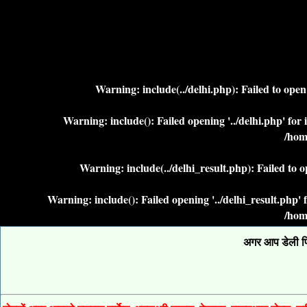
Warning
: include(../delhi.php): Failed to ope
Warning
: include(): Failed opening '../delhi.php' fo
/hom
Warning
: include(../delhi_result.php): Failed to 
Warning
: include(): Failed opening '../delhi_result.php
/hom
अगर आप डेली फिक