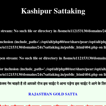
Kashipur Sattaking
n stream: No such file or directory in
/home/u112153130/domains/24x
r inclusion (include_path='.:/opt/alt/php80/usr/share/pear:/opt/alt/
e/u112153130/domains/24x7sattaking.in/public_html/404.php
on l
open stream: No such file or directory in
/home/u112153130/domains
' for inclusion (include_path='.:/opt/alt/php80/usr/share/pear:/opt/a
e/u112153130/domains/24x7sattaking.in/public_html/404.php
on l
्स गेम चाहते है तो आपको रोज इस साईट पे आना पड़ेगा इस साईट पे आने के लिए ग
RAJASTHAN GOLD SATTA