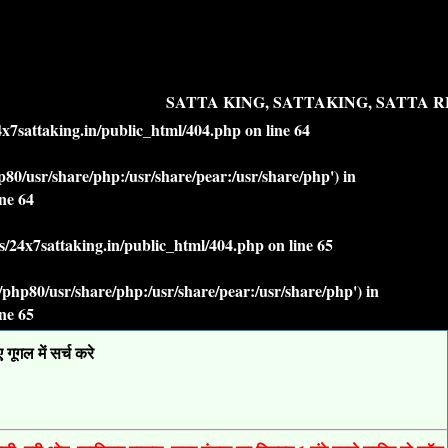
SATTA KING, SATTAKING, SATTA RE
7sattaking.in/public_html/404.php
on line
64
php80/usr/share/php:/usr/share/pear:/usr/share/php') in
ine
64
/24x7sattaking.in/public_html/404.php
on line
65
lt/php80/usr/share/php:/usr/share/pear:/usr/share/php') in
ine
65
ूगल में सर्च करे