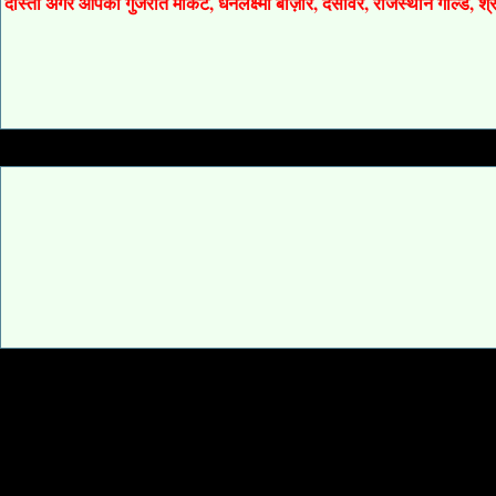
दोस्तों अगर आपको गुजरात मार्केट, धनलक्ष्मी बाज़ार, देसावर, राजस्थान गोल्ड, 