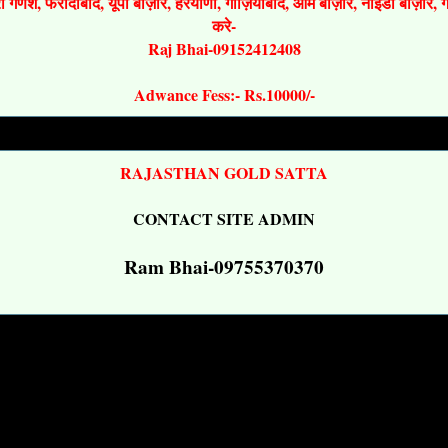
श्री गणेश, फरीदाबाद, यूपी बाज़ार, हरयाणा, गाज़ियाबाद, ओम बाज़ार, नोइडा बाज़ार,
करे-
Raj Bhai-09152412408
Adwance Fess:- Rs.10000/-
RAJASTHAN GOLD SATTA
CONTACT SITE ADMIN
Ram Bhai-09755370370