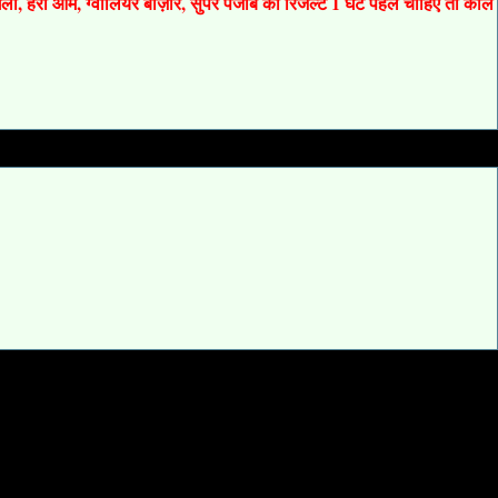
 गली, हरी ओम, ग्वालियर बाज़ार, सुपर पंजाब का रिजल्ट 1 घंटे पहले चाहिए तो कॉल