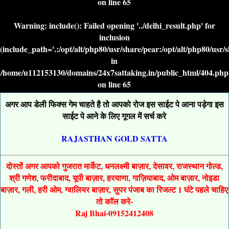
on line
65
Warning
: include(): Failed opening '../delhi_result.php' for
inclusion
(include_path='.:/opt/alt/php80/usr/share/pear:/opt/alt/php80/usr/
in
/home/u112153130/domains/24x7sattaking.in/public_html/404.php
on line
65
अगर आप डेली फिक्स गेम चाहते है तो आपको रोज इस साईट पे आना पड़ेगा इस
साईट पे आने के लिए गूगल में सर्च करे
RAJASTHAN GOLD SATTA
दोस्तों अगर आपको गुजरात मार्केट, धनलक्ष्मी बाज़ार, देसावर, राजस्थान गोल्ड,
श्री गणेश, फरीदाबाद, यूपी बाज़ार, हरयाणा, गाज़ियाबाद, ओम बाज़ार, नोइडा
बाज़ार, गली, हरी ओम, ग्वालियर बाज़ार, सुपर पंजाब का रिजल्ट 1 घंटे पहले चाहिए
तो कॉल करे-
Raj Bhai-09152412408