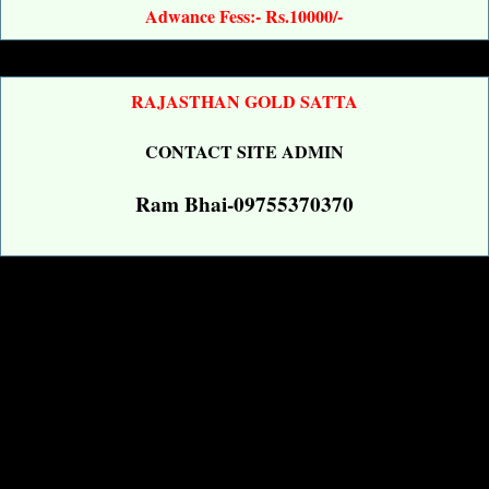
Adwance Fess:- Rs.10000/-
RAJASTHAN GOLD SATTA
CONTACT SITE ADMIN
Ram Bhai-09755370370