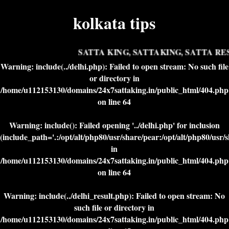
kolkata tips
SATTA KING, SATTAKING, SATTA RESU
Warning
: include(../delhi.php): Failed to open stream: No such file
or directory in
/home/u112153130/domains/24x7sattaking.in/public_html/404.php
on line
64
Warning
: include(): Failed opening '../delhi.php' for inclusion
(include_path='.:/opt/alt/php80/usr/share/pear:/opt/alt/php80/usr/
in
/home/u112153130/domains/24x7sattaking.in/public_html/404.php
on line
64
Warning
: include(../delhi_result.php): Failed to open stream: No
such file or directory in
/home/u112153130/domains/24x7sattaking.in/public_html/404.php