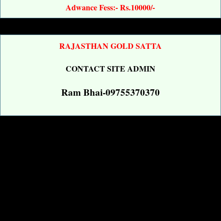
Adwance Fess:- Rs.10000/-
RAJASTHAN GOLD SATTA
CONTACT SITE ADMIN
Ram Bhai-09755370370