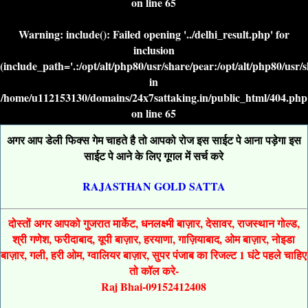
on line
65
Warning
: include(): Failed opening '../delhi_result.php' for
inclusion
(include_path='.:/opt/alt/php80/usr/share/pear:/opt/alt/php80/usr/
in
/home/u112153130/domains/24x7sattaking.in/public_html/404.php
on line
65
अगर आप डेली फिक्स गेम चाहते है तो आपको रोज इस साईट पे आना पड़ेगा इस
साईट पे आने के लिए गूगल में सर्च करे
RAJASTHAN GOLD SATTA
दोस्तों अगर आपको गुजरात मार्केट, धनलक्ष्मी बाज़ार, देसावर, राजस्थान गोल्ड,
श्री गणेश, फरीदाबाद, यूपी बाज़ार, हरयाणा, गाज़ियाबाद, ओम बाज़ार, नोइडा
बाज़ार, गली, हरी ओम, ग्वालियर बाज़ार, सुपर पंजाब का रिजल्ट 1 घंटे पहले चाहिए
तो कॉल करे-
Raj Bhai-09152412408