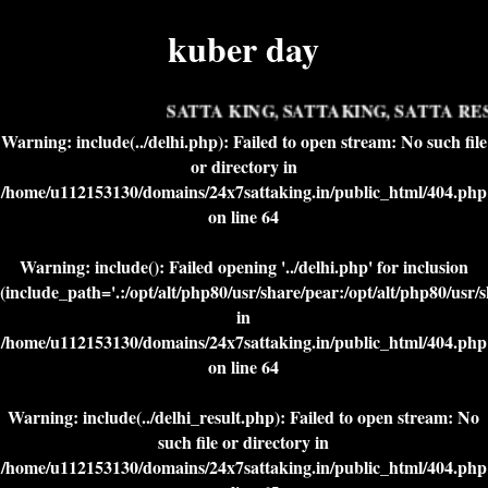
kuber day
SATTA KING, SATTAKING, SATTA RES
Warning
: include(../delhi.php): Failed to open stream: No such file
or directory in
/home/u112153130/domains/24x7sattaking.in/public_html/404.php
on line
64
Warning
: include(): Failed opening '../delhi.php' for inclusion
(include_path='.:/opt/alt/php80/usr/share/pear:/opt/alt/php80/usr/
in
/home/u112153130/domains/24x7sattaking.in/public_html/404.php
on line
64
Warning
: include(../delhi_result.php): Failed to open stream: No
such file or directory in
/home/u112153130/domains/24x7sattaking.in/public_html/404.php