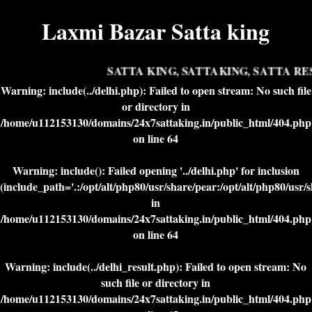
Laxmi Bazar Satta king
SATTA KING, SATTAKING, SATTA RES
Warning
: include(../delhi.php): Failed to open stream: No such file
or directory in
/home/u112153130/domains/24x7sattaking.in/public_html/404.php
on line
64
Warning
: include(): Failed opening '../delhi.php' for inclusion
(include_path='.:/opt/alt/php80/usr/share/pear:/opt/alt/php80/usr/
in
/home/u112153130/domains/24x7sattaking.in/public_html/404.php
on line
64
Warning
: include(../delhi_result.php): Failed to open stream: No
such file or directory in
/home/u112153130/domains/24x7sattaking.in/public_html/404.php