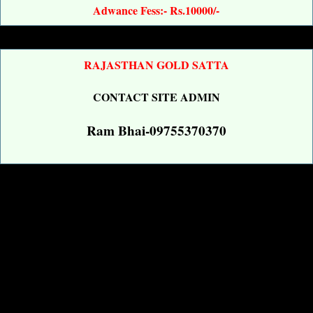
Adwance Fess:- Rs.10000/-
RAJASTHAN GOLD SATTA
CONTACT SITE ADMIN
Ram Bhai-09755370370