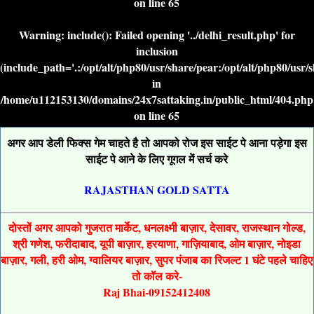
on line
65
Warning
: include(): Failed opening '../delhi_result.php' for
inclusion
(include_path='.:/opt/alt/php80/usr/share/pear:/opt/alt/php80/usr/
in
/home/u112153130/domains/24x7sattaking.in/public_html/404.php
on line
65
अगर आप डेली फिक्स गेम चाहते है तो आपको रोज इस साईट पे आना पड़ेगा इस
साईट पे आने के लिए गूगल में सर्च करे
RAJASTHAN GOLD SATTA
दोस्तों अगर आपको गुजरात मार्केट, धनलक्ष्मी बाज़ार, देसावर, राजस्थान गोल्ड,
श्री गणेश, फरीदाबाद, यूपी बाज़ार, हरयाणा, गाज़ियाबाद, ओम बाज़ार, नोइडा
बाज़ार, गली, हरी ओम, ग्वालियर बाज़ार, सुपर पंजाब का रिजल्ट 1 घंटे पहले चाहिए
तो कॉल करे-
Raj Bhai-09152412408