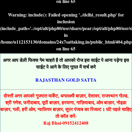
on line
65
Warning
: include(): Failed opening '../delhi_result.php' for
inclusion
(include_path='.:/opt/alt/php80/usr/share/pear:/opt/alt/php80/usr/
in
/home/u112153130/domains/24x7sattaking.in/public_html/404.php
on line
65
अगर आप डेली फिक्स गेम चाहते है तो आपको रोज इस साईट पे आना पड़ेगा इस
साईट पे आने के लिए गूगल में सर्च करे
RAJASTHAN GOLD SATTA
दोस्तों अगर आपको गुजरात मार्केट, धनलक्ष्मी बाज़ार, देसावर, राजस्थान गोल्ड,
श्री गणेश, फरीदाबाद, यूपी बाज़ार, हरयाणा, गाज़ियाबाद, ओम बाज़ार, नोइडा
बाज़ार, गली, हरी ओम, ग्वालियर बाज़ार, सुपर पंजाब का रिजल्ट 1 घंटे पहले चाहिए
तो कॉल करे-
Raj Bhai-09152412408