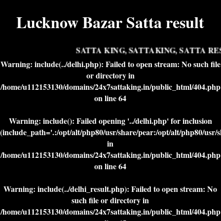
Lucknow Bazar Satta result
SATTA KING, SATTAKING, SATTA RES
Warning
: include(../delhi.php): Failed to open stream: No such file
or directory in
/home/u112153130/domains/24x7sattaking.in/public_html/404.php
on line
64
Warning
: include(): Failed opening '../delhi.php' for inclusion
(include_path='.:/opt/alt/php80/usr/share/pear:/opt/alt/php80/usr/
in
/home/u112153130/domains/24x7sattaking.in/public_html/404.php
on line
64
Warning
: include(../delhi_result.php): Failed to open stream: No
such file or directory in
/home/u112153130/domains/24x7sattaking.in/public_html/404.php