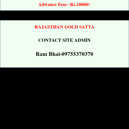
Adwance Fess:- Rs.10000/-
RAJASTHAN GOLD SATTA
CONTACT SITE ADMIN
Ram Bhai-09755370370