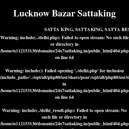
Lucknow Bazar Sattaking
SATTA KING, SATTAKING, SATTA RES
Warning
: include(../delhi.php): Failed to open stream: No such file
or directory in
/home/u112153130/domains/24x7sattaking.in/public_html/404.php
on line
64
Warning
: include(): Failed opening '../delhi.php' for inclusion
(include_path='.:/opt/alt/php80/usr/share/pear:/opt/alt/php80/usr/
in
/home/u112153130/domains/24x7sattaking.in/public_html/404.php
on line
64
Warning
: include(../delhi_result.php): Failed to open stream: No
such file or directory in
/home/u112153130/domains/24x7sattaking.in/public_html/404.php