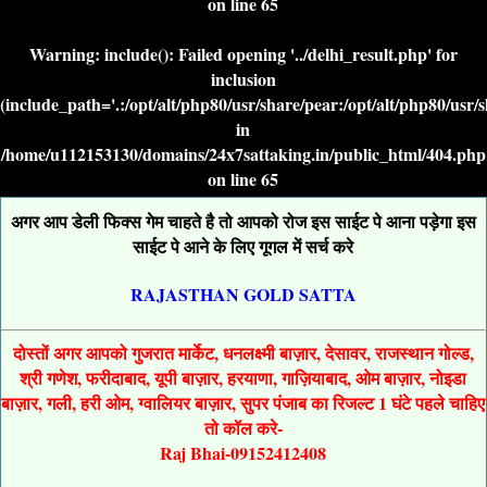
on line
65
Warning
: include(): Failed opening '../delhi_result.php' for
inclusion
(include_path='.:/opt/alt/php80/usr/share/pear:/opt/alt/php80/usr/
in
/home/u112153130/domains/24x7sattaking.in/public_html/404.php
on line
65
अगर आप डेली फिक्स गेम चाहते है तो आपको रोज इस साईट पे आना पड़ेगा इस
साईट पे आने के लिए गूगल में सर्च करे
RAJASTHAN GOLD SATTA
दोस्तों अगर आपको गुजरात मार्केट, धनलक्ष्मी बाज़ार, देसावर, राजस्थान गोल्ड,
श्री गणेश, फरीदाबाद, यूपी बाज़ार, हरयाणा, गाज़ियाबाद, ओम बाज़ार, नोइडा
बाज़ार, गली, हरी ओम, ग्वालियर बाज़ार, सुपर पंजाब का रिजल्ट 1 घंटे पहले चाहिए
तो कॉल करे-
Raj Bhai-09152412408