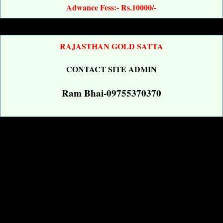
Adwance Fess:- Rs.10000/-
RAJASTHAN GOLD SATTA
CONTACT SITE ADMIN
Ram Bhai-09755370370