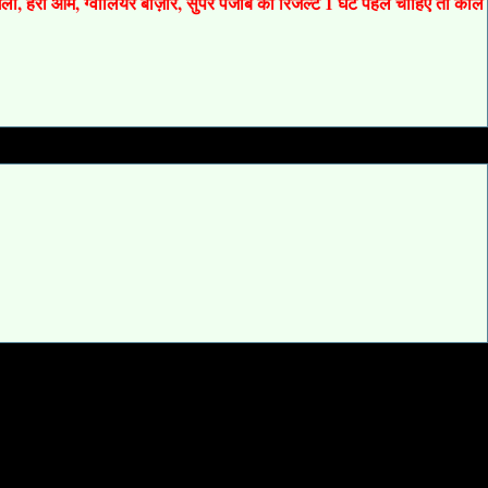
 गली, हरी ओम, ग्वालियर बाज़ार, सुपर पंजाब का रिजल्ट 1 घंटे पहले चाहिए तो कॉल