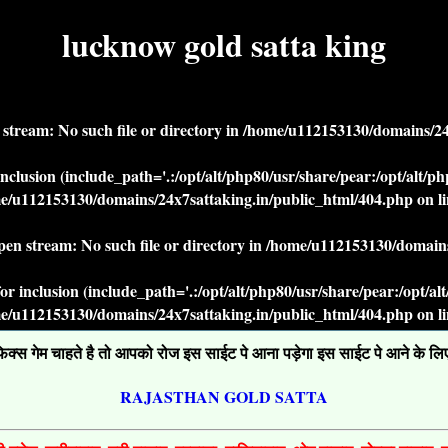
lucknow gold satta king
n stream: No such file or directory in
/home/u112153130/domains/24x
r inclusion (include_path='.:/opt/alt/php80/usr/share/pear:/opt/alt/
e/u112153130/domains/24x7sattaking.in/public_html/404.php
on l
open stream: No such file or directory in
/home/u112153130/domains
' for inclusion (include_path='.:/opt/alt/php80/usr/share/pear:/opt/a
e/u112153130/domains/24x7sattaking.in/public_html/404.php
on l
्स गेम चाहते है तो आपको रोज इस साईट पे आना पड़ेगा इस साईट पे आने के लिए ग
RAJASTHAN GOLD SATTA