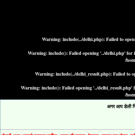
Warning
: include(../delhi.php): Failed to ope
Warning
: include(): Failed opening '../delhi.php' fo
/hom
Warning
: include(../delhi_result.php): Failed to 
Warning
: include(): Failed opening '../delhi_result.php
/hom
अगर आप डेली फिक