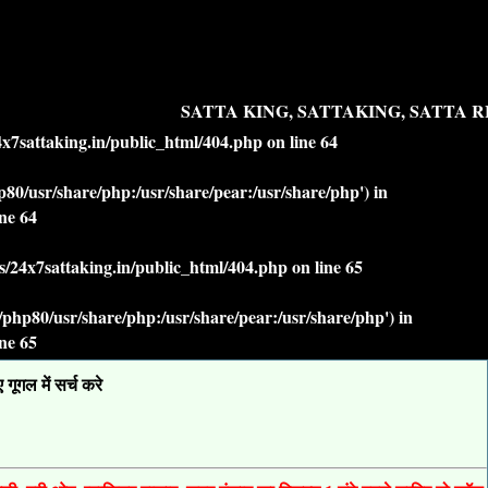
SATTA KING, SATTAKING, SATTA RE
7sattaking.in/public_html/404.php
on line
64
php80/usr/share/php:/usr/share/pear:/usr/share/php') in
ine
64
/24x7sattaking.in/public_html/404.php
on line
65
lt/php80/usr/share/php:/usr/share/pear:/usr/share/php') in
ine
65
ूगल में सर्च करे