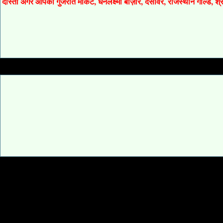
दोस्तों अगर आपको गुजरात मार्केट, धनलक्ष्मी बाज़ार, देसावर, राजस्थान गोल्ड, 