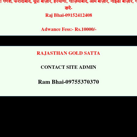
श्री गणेश, फरीदाबाद, यूपी बाज़ार, हरयाणा, गाज़ियाबाद, ओम बाज़ार, नोइडा बाज़ार,
करे-
Raj Bhai-09152412408
Adwance Fess:- Rs.10000/-
RAJASTHAN GOLD SATTA
CONTACT SITE ADMIN
Ram Bhai-09755370370