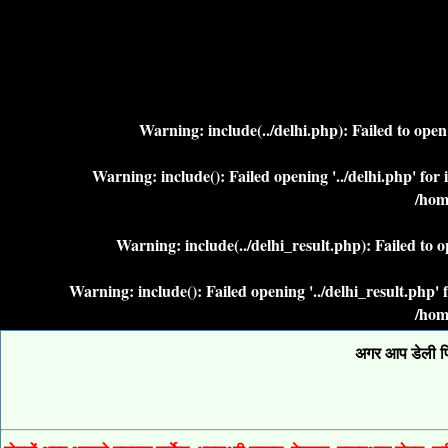
Warning
: include(../delhi.php): Failed to ope
Warning
: include(): Failed opening '../delhi.php' fo
/hom
Warning
: include(../delhi_result.php): Failed to 
Warning
: include(): Failed opening '../delhi_result.php
/hom
अगर आप डेली फिक