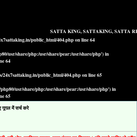
SATTA KING, SATTAKING, SATTA RES
7sattaking.in/public_html/404.php
on line
64
php80/usr/share/php:/usr/share/pear:/usr/share/php') in
ine
64
/24x7sattaking.in/public_html/404.php
on line
65
lt/php80/usr/share/php:/usr/share/pear:/usr/share/php') in
ine
65
ूगल में सर्च करे