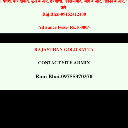
श्री गणेश, फरीदाबाद, यूपी बाज़ार, हरयाणा, गाज़ियाबाद, ओम बाज़ार, नोइडा बाज़ार,
करे-
Raj Bhai-09152412408
Adwance Fess:- Rs.10000/-
RAJASTHAN GOLD SATTA
CONTACT SITE ADMIN
Ram Bhai-09755370370