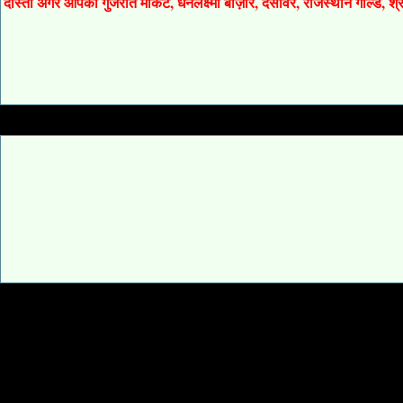
दोस्तों अगर आपको गुजरात मार्केट, धनलक्ष्मी बाज़ार, देसावर, राजस्थान गोल्ड, 