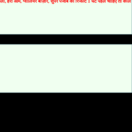
 गली, हरी ओम, ग्वालियर बाज़ार, सुपर पंजाब का रिजल्ट 1 घंटे पहले चाहिए तो कॉल