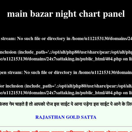
main bazar night chart panel
n stream: No such file or directory in
/home/u112153130/domains/24x
r inclusion (include_path='.:/opt/alt/php80/usr/share/pear:/opt/alt/
e/u112153130/domains/24x7sattaking.in/public_html/404.php
on l
open stream: No such file or directory in
/home/u112153130/domains
' for inclusion (include_path='.:/opt/alt/php80/usr/share/pear:/opt/a
e/u112153130/domains/24x7sattaking.in/public_html/404.php
on l
्स गेम चाहते है तो आपको रोज इस साईट पे आना पड़ेगा इस साईट पे आने के लिए ग
RAJASTHAN GOLD SATTA