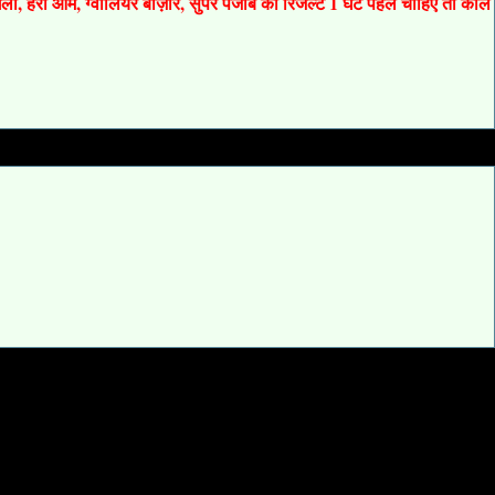
 गली, हरी ओम, ग्वालियर बाज़ार, सुपर पंजाब का रिजल्ट 1 घंटे पहले चाहिए तो कॉल