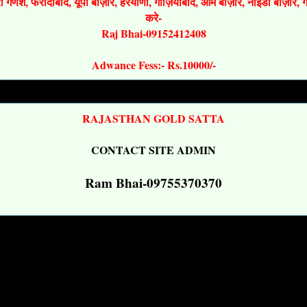
श्री गणेश, फरीदाबाद, यूपी बाज़ार, हरयाणा, गाज़ियाबाद, ओम बाज़ार, नोइडा बाज़ार,
करे-
Raj Bhai-09152412408
Adwance Fess:- Rs.10000/-
RAJASTHAN GOLD SATTA
CONTACT SITE ADMIN
Ram Bhai-09755370370