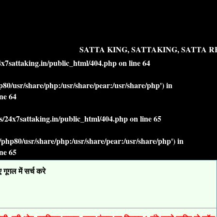
SATTA KING, SATTAKING, SATTA RE
7sattaking.in/public_html/404.php
on line
64
php80/usr/share/php:/usr/share/pear:/usr/share/php') in
ine
64
/24x7sattaking.in/public_html/404.php
on line
65
lt/php80/usr/share/php:/usr/share/pear:/usr/share/php') in
ine
65
ूगल में सर्च करे