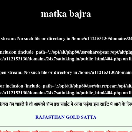
matka bajra
n stream: No such file or directory in
/home/u112153130/domains/24x
r inclusion (include_path='.:/opt/alt/php80/usr/share/pear:/opt/alt/
e/u112153130/domains/24x7sattaking.in/public_html/404.php
on l
open stream: No such file or directory in
/home/u112153130/domains
' for inclusion (include_path='.:/opt/alt/php80/usr/share/pear:/opt/a
e/u112153130/domains/24x7sattaking.in/public_html/404.php
on l
्स गेम चाहते है तो आपको रोज इस साईट पे आना पड़ेगा इस साईट पे आने के लिए ग
RAJASTHAN GOLD SATTA