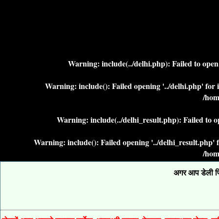
Warning
: include(../delhi.php): Failed to ope
Warning
: include(): Failed opening '../delhi.php' fo
/hom
Warning
: include(../delhi_result.php): Failed to 
Warning
: include(): Failed opening '../delhi_result.php
/hom
अगर आप डेली फिक