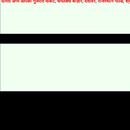
दोस्तों अगर आपको गुजरात मार्केट, धनलक्ष्मी बाज़ार, देसावर, राजस्थान गोल्ड, 