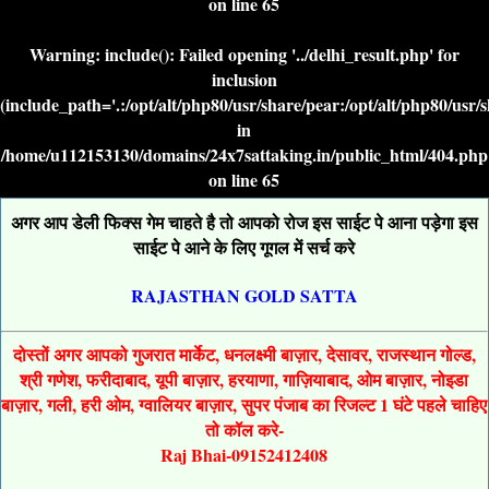
on line
65
Warning
: include(): Failed opening '../delhi_result.php' for
inclusion
(include_path='.:/opt/alt/php80/usr/share/pear:/opt/alt/php80/usr/
in
/home/u112153130/domains/24x7sattaking.in/public_html/404.php
on line
65
अगर आप डेली फिक्स गेम चाहते है तो आपको रोज इस साईट पे आना पड़ेगा इस
साईट पे आने के लिए गूगल में सर्च करे
RAJASTHAN GOLD SATTA
दोस्तों अगर आपको गुजरात मार्केट, धनलक्ष्मी बाज़ार, देसावर, राजस्थान गोल्ड,
श्री गणेश, फरीदाबाद, यूपी बाज़ार, हरयाणा, गाज़ियाबाद, ओम बाज़ार, नोइडा
बाज़ार, गली, हरी ओम, ग्वालियर बाज़ार, सुपर पंजाब का रिजल्ट 1 घंटे पहले चाहिए
तो कॉल करे-
Raj Bhai-09152412408