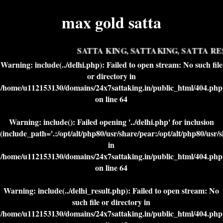
max gold satta
SATTA KING, SATTAKING, SATTA RES
Warning
: include(../delhi.php): Failed to open stream: No such file
or directory in
/home/u112153130/domains/24x7sattaking.in/public_html/404.php
on line
64
Warning
: include(): Failed opening '../delhi.php' for inclusion
(include_path='.:/opt/alt/php80/usr/share/pear:/opt/alt/php80/usr/
in
/home/u112153130/domains/24x7sattaking.in/public_html/404.php
on line
64
Warning
: include(../delhi_result.php): Failed to open stream: No
such file or directory in
/home/u112153130/domains/24x7sattaking.in/public_html/404.php