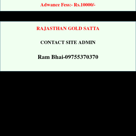
Adwance Fess:- Rs.10000/-
RAJASTHAN GOLD SATTA
CONTACT SITE ADMIN
Ram Bhai-09755370370