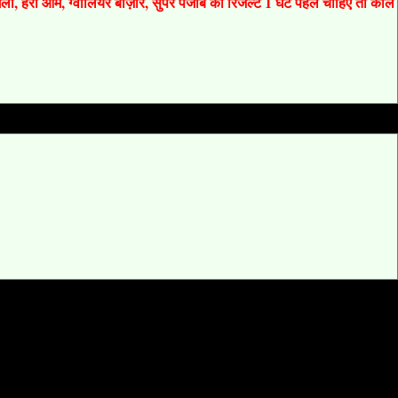
 गली, हरी ओम, ग्वालियर बाज़ार, सुपर पंजाब का रिजल्ट 1 घंटे पहले चाहिए तो कॉल