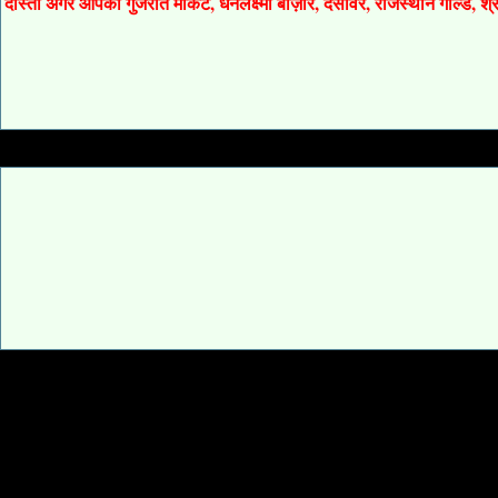
दोस्तों अगर आपको गुजरात मार्केट, धनलक्ष्मी बाज़ार, देसावर, राजस्थान गोल्ड, 