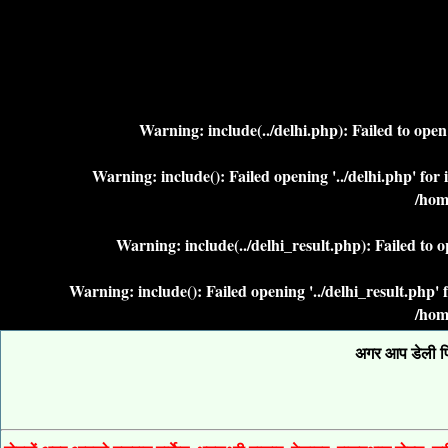
Warning
: include(../delhi.php): Failed to ope
Warning
: include(): Failed opening '../delhi.php' fo
/hom
Warning
: include(../delhi_result.php): Failed to 
Warning
: include(): Failed opening '../delhi_result.php
/hom
अगर आप डेली फिक