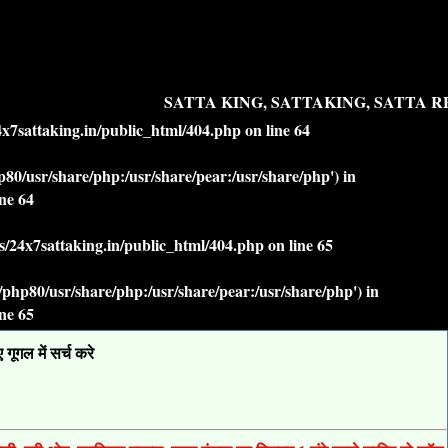
SATTA KING, SATTAKING, SATTA RE
7sattaking.in/public_html/404.php
on line
64
php80/usr/share/php:/usr/share/pear:/usr/share/php') in
ine
64
/24x7sattaking.in/public_html/404.php
on line
65
lt/php80/usr/share/php:/usr/share/pear:/usr/share/php') in
ine
65
ूगल में सर्च करे