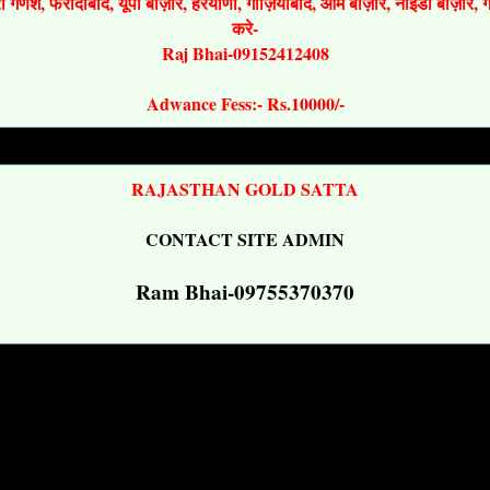
श्री गणेश, फरीदाबाद, यूपी बाज़ार, हरयाणा, गाज़ियाबाद, ओम बाज़ार, नोइडा बाज़ार,
करे-
Raj Bhai-09152412408
Adwance Fess:- Rs.10000/-
RAJASTHAN GOLD SATTA
CONTACT SITE ADMIN
Ram Bhai-09755370370