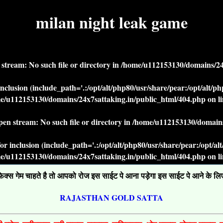
milan night leak game
n stream: No such file or directory in
/home/u112153130/domains/24x
r inclusion (include_path='.:/opt/alt/php80/usr/share/pear:/opt/alt/
e/u112153130/domains/24x7sattaking.in/public_html/404.php
on l
open stream: No such file or directory in
/home/u112153130/domains
' for inclusion (include_path='.:/opt/alt/php80/usr/share/pear:/opt/a
e/u112153130/domains/24x7sattaking.in/public_html/404.php
on l
्स गेम चाहते है तो आपको रोज इस साईट पे आना पड़ेगा इस साईट पे आने के लिए ग
RAJASTHAN GOLD SATTA