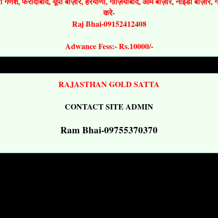
श्री गणेश, फरीदाबाद, यूपी बाज़ार, हरयाणा, गाज़ियाबाद, ओम बाज़ार, नोइडा बाज़ार,
करे-
Raj Bhai-09152412408
Adwance Fess:- Rs.10000/-
RAJASTHAN GOLD SATTA
CONTACT SITE ADMIN
Ram Bhai-09755370370