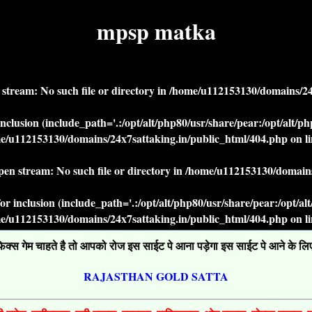
mpsp matka
n stream: No such file or directory in
/home/u112153130/domains/24x
r inclusion (include_path='.:/opt/alt/php80/usr/share/pear:/opt/alt/
e/u112153130/domains/24x7sattaking.in/public_html/404.php
on l
open stream: No such file or directory in
/home/u112153130/domains
' for inclusion (include_path='.:/opt/alt/php80/usr/share/pear:/opt/a
e/u112153130/domains/24x7sattaking.in/public_html/404.php
on l
्स गेम चाहते है तो आपको रोज इस साईट पे आना पड़ेगा इस साईट पे आने के लिए ग
RAJASTHAN GOLD SATTA