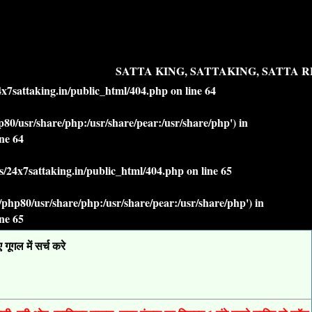
SATTA KING, SATTAKING, SATTA RE
7sattaking.in/public_html/404.php
on line
64
php80/usr/share/php:/usr/share/pear:/usr/share/php') in
ine
64
/24x7sattaking.in/public_html/404.php
on line
65
lt/php80/usr/share/php:/usr/share/pear:/usr/share/php') in
ine
65
ूगल में सर्च करे