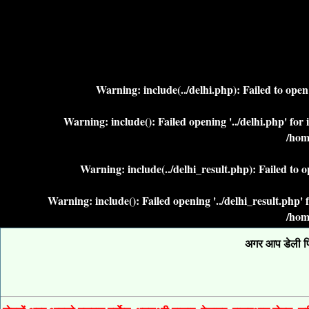
Warning
: include(../delhi.php): Failed to ope
Warning
: include(): Failed opening '../delhi.php' fo
/hom
Warning
: include(../delhi_result.php): Failed to 
Warning
: include(): Failed opening '../delhi_result.php
/hom
अगर आप डेली फिक