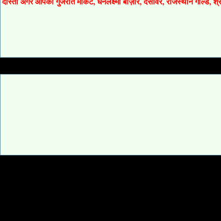
दोस्तों अगर आपको गुजरात मार्केट, धनलक्ष्मी बाज़ार, देसावर, राजस्थान गोल्ड, 