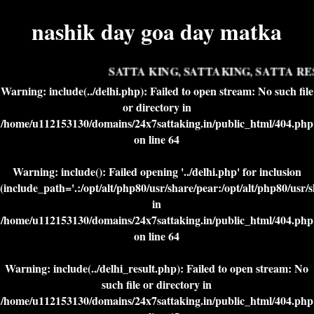
nashik day goa day matka
SATTA KING, SATTAKING, SATTA RES
Warning
: include(../delhi.php): Failed to open stream: No such file
or directory in
/home/u112153130/domains/24x7sattaking.in/public_html/404.php
on line
64
Warning
: include(): Failed opening '../delhi.php' for inclusion
(include_path='.:/opt/alt/php80/usr/share/pear:/opt/alt/php80/usr/
in
/home/u112153130/domains/24x7sattaking.in/public_html/404.php
on line
64
Warning
: include(../delhi_result.php): Failed to open stream: No
such file or directory in
/home/u112153130/domains/24x7sattaking.in/public_html/404.php