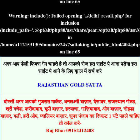
on line
65
Warning
: include(): Failed opening '../delhi_result.php' for
inclusion
(include_path='.:/opt/alt/php80/usr/share/pear:/opt/alt/php80/usr/
in
/home/u112153130/domains/24x7sattaking.in/public_html/404.php
on line
65
अगर आप डेली फिक्स गेम चाहते है तो आपको रोज इस साईट पे आना पड़ेगा इस
साईट पे आने के लिए गूगल में सर्च करे
RAJASTHAN GOLD SATTA
दोस्तों अगर आपको गुजरात मार्केट, धनलक्ष्मी बाज़ार, देसावर, राजस्थान गोल्ड,
श्री गणेश, फरीदाबाद, यूपी बाज़ार, हरयाणा, गाज़ियाबाद, ओम बाज़ार, नोइडा
बाज़ार, गली, हरी ओम, ग्वालियर बाज़ार, सुपर पंजाब का रिजल्ट 1 घंटे पहले चाहिए
तो कॉल करे-
Raj Bhai-09152412408