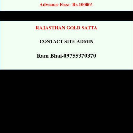
Adwance Fess:- Rs.10000/-
RAJASTHAN GOLD SATTA
CONTACT SITE ADMIN
Ram Bhai-09755370370