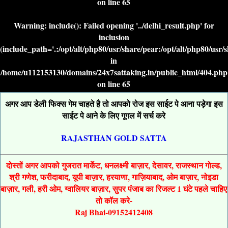
on line
65
Warning
: include(): Failed opening '../delhi_result.php' for
inclusion
(include_path='.:/opt/alt/php80/usr/share/pear:/opt/alt/php80/usr/
in
/home/u112153130/domains/24x7sattaking.in/public_html/404.php
on line
65
अगर आप डेली फिक्स गेम चाहते है तो आपको रोज इस साईट पे आना पड़ेगा इस
साईट पे आने के लिए गूगल में सर्च करे
RAJASTHAN GOLD SATTA
दोस्तों अगर आपको गुजरात मार्केट, धनलक्ष्मी बाज़ार, देसावर, राजस्थान गोल्ड,
श्री गणेश, फरीदाबाद, यूपी बाज़ार, हरयाणा, गाज़ियाबाद, ओम बाज़ार, नोइडा
बाज़ार, गली, हरी ओम, ग्वालियर बाज़ार, सुपर पंजाब का रिजल्ट 1 घंटे पहले चाहिए
तो कॉल करे-
Raj Bhai-09152412408