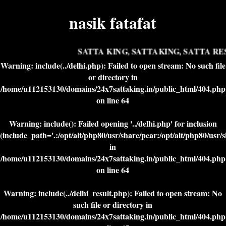
nasik fatafat
SATTA KING, SATTAKING, SATTA RES
Warning
: include(../delhi.php): Failed to open stream: No such file
or directory in
/home/u112153130/domains/24x7sattaking.in/public_html/404.php
on line
64
Warning
: include(): Failed opening '../delhi.php' for inclusion
(include_path='.:/opt/alt/php80/usr/share/pear:/opt/alt/php80/usr/
in
/home/u112153130/domains/24x7sattaking.in/public_html/404.php
on line
64
Warning
: include(../delhi_result.php): Failed to open stream: No
such file or directory in
/home/u112153130/domains/24x7sattaking.in/public_html/404.php