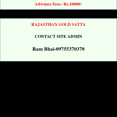
Adwance Fess:- Rs.10000/-
RAJASTHAN GOLD SATTA
CONTACT SITE ADMIN
Ram Bhai-09755370370