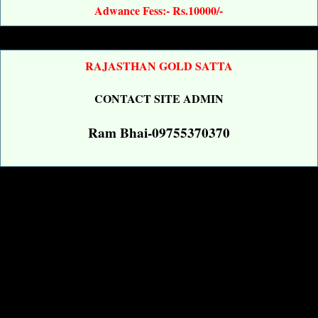
Adwance Fess:- Rs.10000/-
RAJASTHAN GOLD SATTA
CONTACT SITE ADMIN
Ram Bhai-09755370370