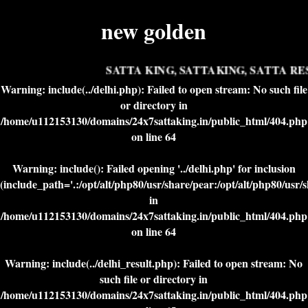
new golden
SATTA KING, SATTAKING, SATTA RES
Warning
: include(../delhi.php): Failed to open stream: No such file
or directory in
/home/u112153130/domains/24x7sattaking.in/public_html/404.php
on line
64
Warning
: include(): Failed opening '../delhi.php' for inclusion
(include_path='.:/opt/alt/php80/usr/share/pear:/opt/alt/php80/usr/
in
/home/u112153130/domains/24x7sattaking.in/public_html/404.php
on line
64
Warning
: include(../delhi_result.php): Failed to open stream: No
such file or directory in
/home/u112153130/domains/24x7sattaking.in/public_html/404.php