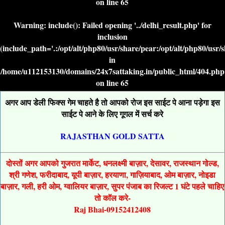
on line
65
Warning
: include(): Failed opening '../delhi_result.php' for
inclusion
(include_path='.:/opt/alt/php80/usr/share/pear:/opt/alt/php80/usr/
in
/home/u112153130/domains/24x7sattaking.in/public_html/404.php
on line
65
अगर आप डेली फिक्स गेम चाहते है तो आपको रोज इस साईट पे आना पड़ेगा इस
साईट पे आने के लिए गूगल में सर्च करे
RAJASTHAN GOLD SATTA
दोस्तों अगर आपको गुजरात मार्केट, धनलक्ष्मी बाज़ार, देसावर, राजस्थान गोल्ड,
श्री गणेश, फरीदाबाद, यूपी बाज़ार, हरयाणा, गाज़ियाबाद, ओम बाज़ार, नोइडा
बाज़ार, गली, हरी ओम, ग्वालियर बाज़ार, सुपर पंजाब का रिजल्ट 1 घंटे पहले चाहिए
तो कॉल करे-
Raj Bhai-09152412408