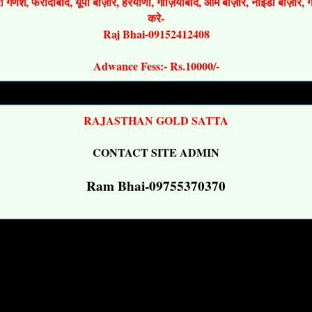
श्री गणेश, फरीदाबाद, यूपी बाज़ार, हरयाणा, गाज़ियाबाद, ओम बाज़ार, नोइडा बाज़ार,
करे-
Raj Bhai-09152412408
Adwance Fess:- Rs.10000/-
RAJASTHAN GOLD SATTA
CONTACT SITE ADMIN
Ram Bhai-09755370370