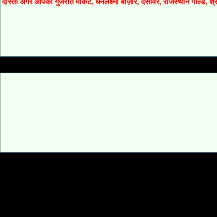
दोस्तों अगर आपको गुजरात मार्केट, धनलक्ष्मी बाज़ार, देसावर, राजस्थान गोल्ड, 