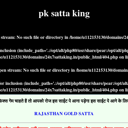
pk satta king
n stream: No such file or directory in
/home/u112153130/domains/24x
r inclusion (include_path='.:/opt/alt/php80/usr/share/pear:/opt/alt/
e/u112153130/domains/24x7sattaking.in/public_html/404.php
on l
open stream: No such file or directory in
/home/u112153130/domains
' for inclusion (include_path='.:/opt/alt/php80/usr/share/pear:/opt/a
e/u112153130/domains/24x7sattaking.in/public_html/404.php
on l
्स गेम चाहते है तो आपको रोज इस साईट पे आना पड़ेगा इस साईट पे आने के लिए ग
RAJASTHAN GOLD SATTA