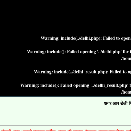
Warning
: include(../delhi.php): Failed to ope
Warning
: include(): Failed opening '../delhi.php' fo
/hom
Warning
: include(../delhi_result.php): Failed to 
Warning
: include(): Failed opening '../delhi_result.php
/hom
अगर आप डेली फिक