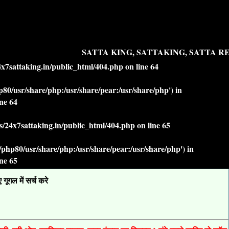
SATTA KING, SATTAKING, SATTA RES
7sattaking.in/public_html/404.php
on line
64
php80/usr/share/php:/usr/share/pear:/usr/share/php') in
ine
64
/24x7sattaking.in/public_html/404.php
on line
65
lt/php80/usr/share/php:/usr/share/pear:/usr/share/php') in
ine
65
ूगल में सर्च करे