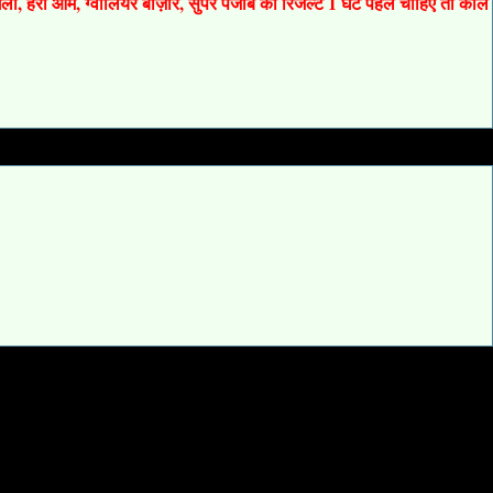
 गली, हरी ओम, ग्वालियर बाज़ार, सुपर पंजाब का रिजल्ट 1 घंटे पहले चाहिए तो कॉल