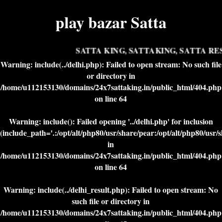
play bazar Satta
SATTA KING, SATTAKING, SATTA RES
Warning
: include(../delhi.php): Failed to open stream: No such file
or directory in
/home/u112153130/domains/24x7sattaking.in/public_html/404.php
on line
64
Warning
: include(): Failed opening '../delhi.php' for inclusion
(include_path='.:/opt/alt/php80/usr/share/pear:/opt/alt/php80/usr/
in
/home/u112153130/domains/24x7sattaking.in/public_html/404.php
on line
64
Warning
: include(../delhi_result.php): Failed to open stream: No
such file or directory in
/home/u112153130/domains/24x7sattaking.in/public_html/404.php