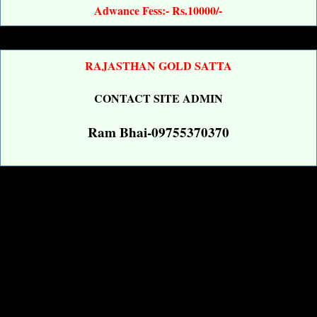
Adwance Fess:- Rs.10000/-
RAJASTHAN GOLD SATTA
CONTACT SITE ADMIN
Ram Bhai-09755370370