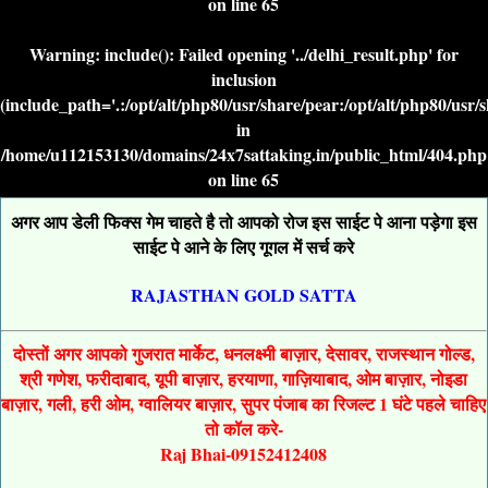
on line
65
Warning
: include(): Failed opening '../delhi_result.php' for
inclusion
(include_path='.:/opt/alt/php80/usr/share/pear:/opt/alt/php80/usr/
in
/home/u112153130/domains/24x7sattaking.in/public_html/404.php
on line
65
अगर आप डेली फिक्स गेम चाहते है तो आपको रोज इस साईट पे आना पड़ेगा इस
साईट पे आने के लिए गूगल में सर्च करे
RAJASTHAN GOLD SATTA
दोस्तों अगर आपको गुजरात मार्केट, धनलक्ष्मी बाज़ार, देसावर, राजस्थान गोल्ड,
श्री गणेश, फरीदाबाद, यूपी बाज़ार, हरयाणा, गाज़ियाबाद, ओम बाज़ार, नोइडा
बाज़ार, गली, हरी ओम, ग्वालियर बाज़ार, सुपर पंजाब का रिजल्ट 1 घंटे पहले चाहिए
तो कॉल करे-
Raj Bhai-09152412408