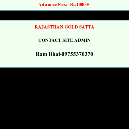
Adwance Fess:- Rs.10000/-
RAJASTHAN GOLD SATTA
CONTACT SITE ADMIN
Ram Bhai-09755370370