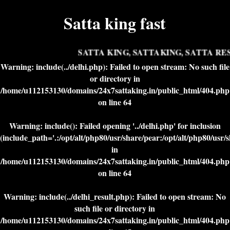
Satta king fast
SATTA KING, SATTAKING, SATTA RESU
Warning
: include(../delhi.php): Failed to open stream: No such file
or directory in
/home/u112153130/domains/24x7sattaking.in/public_html/404.php
on line
64
Warning
: include(): Failed opening '../delhi.php' for inclusion
(include_path='.:/opt/alt/php80/usr/share/pear:/opt/alt/php80/usr/
in
/home/u112153130/domains/24x7sattaking.in/public_html/404.php
on line
64
Warning
: include(../delhi_result.php): Failed to open stream: No
such file or directory in
/home/u112153130/domains/24x7sattaking.in/public_html/404.php