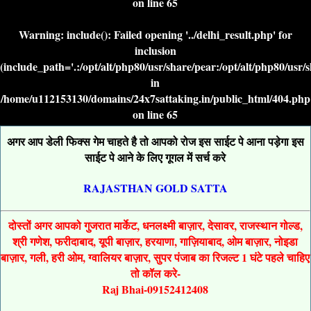
on line
65
Warning
: include(): Failed opening '../delhi_result.php' for
inclusion
(include_path='.:/opt/alt/php80/usr/share/pear:/opt/alt/php80/usr/
in
/home/u112153130/domains/24x7sattaking.in/public_html/404.php
on line
65
अगर आप डेली फिक्स गेम चाहते है तो आपको रोज इस साईट पे आना पड़ेगा इस
साईट पे आने के लिए गूगल में सर्च करे
RAJASTHAN GOLD SATTA
दोस्तों अगर आपको गुजरात मार्केट, धनलक्ष्मी बाज़ार, देसावर, राजस्थान गोल्ड,
श्री गणेश, फरीदाबाद, यूपी बाज़ार, हरयाणा, गाज़ियाबाद, ओम बाज़ार, नोइडा
बाज़ार, गली, हरी ओम, ग्वालियर बाज़ार, सुपर पंजाब का रिजल्ट 1 घंटे पहले चाहिए
तो कॉल करे-
Raj Bhai-09152412408