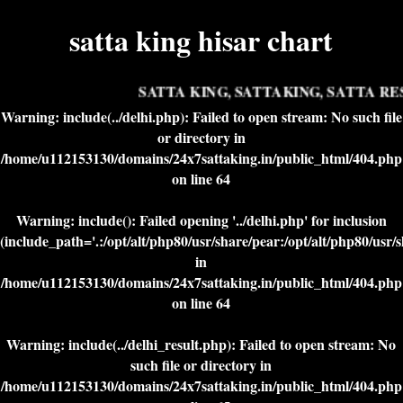
satta king hisar chart
SATTA KING, SATTAKING, SATTA RES
Warning
: include(../delhi.php): Failed to open stream: No such file
or directory in
/home/u112153130/domains/24x7sattaking.in/public_html/404.php
on line
64
Warning
: include(): Failed opening '../delhi.php' for inclusion
(include_path='.:/opt/alt/php80/usr/share/pear:/opt/alt/php80/usr/
in
/home/u112153130/domains/24x7sattaking.in/public_html/404.php
on line
64
Warning
: include(../delhi_result.php): Failed to open stream: No
such file or directory in
/home/u112153130/domains/24x7sattaking.in/public_html/404.php