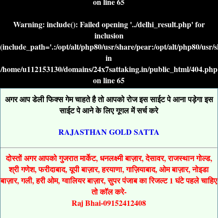
on line
65
Warning
: include(): Failed opening '../delhi_result.php' for
inclusion
(include_path='.:/opt/alt/php80/usr/share/pear:/opt/alt/php80/usr/
in
/home/u112153130/domains/24x7sattaking.in/public_html/404.php
on line
65
अगर आप डेली फिक्स गेम चाहते है तो आपको रोज इस साईट पे आना पड़ेगा इस
साईट पे आने के लिए गूगल में सर्च करे
RAJASTHAN GOLD SATTA
दोस्तों अगर आपको गुजरात मार्केट, धनलक्ष्मी बाज़ार, देसावर, राजस्थान गोल्ड,
श्री गणेश, फरीदाबाद, यूपी बाज़ार, हरयाणा, गाज़ियाबाद, ओम बाज़ार, नोइडा
बाज़ार, गली, हरी ओम, ग्वालियर बाज़ार, सुपर पंजाब का रिजल्ट 1 घंटे पहले चाहिए
तो कॉल करे-
Raj Bhai-09152412408