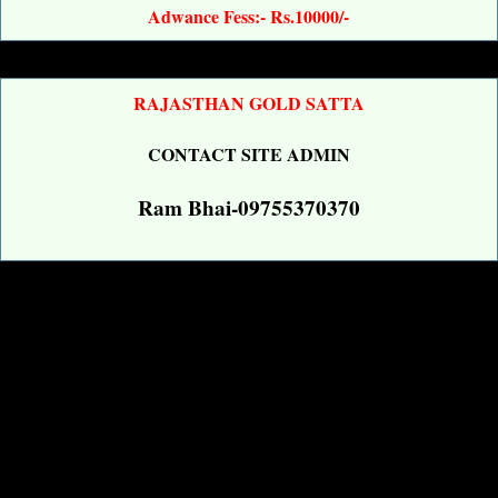
Adwance Fess:- Rs.10000/-
RAJASTHAN GOLD SATTA
CONTACT SITE ADMIN
Ram Bhai-09755370370