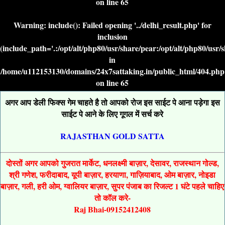
on line
65
Warning
: include(): Failed opening '../delhi_result.php' for
inclusion
(include_path='.:/opt/alt/php80/usr/share/pear:/opt/alt/php80/usr/
in
/home/u112153130/domains/24x7sattaking.in/public_html/404.php
on line
65
अगर आप डेली फिक्स गेम चाहते है तो आपको रोज इस साईट पे आना पड़ेगा इस
साईट पे आने के लिए गूगल में सर्च करे
RAJASTHAN GOLD SATTA
दोस्तों अगर आपको गुजरात मार्केट, धनलक्ष्मी बाज़ार, देसावर, राजस्थान गोल्ड,
श्री गणेश, फरीदाबाद, यूपी बाज़ार, हरयाणा, गाज़ियाबाद, ओम बाज़ार, नोइडा
बाज़ार, गली, हरी ओम, ग्वालियर बाज़ार, सुपर पंजाब का रिजल्ट 1 घंटे पहले चाहिए
तो कॉल करे-
Raj Bhai-09152412408