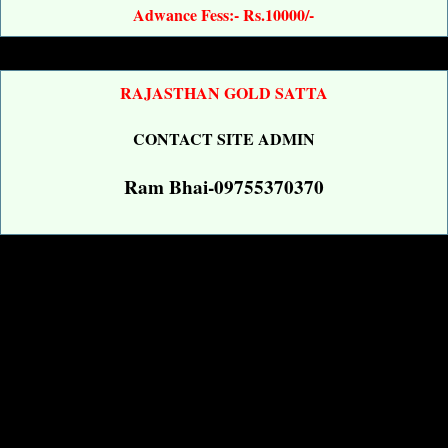
Adwance Fess:- Rs.10000/-
RAJASTHAN GOLD SATTA
CONTACT SITE ADMIN
Ram Bhai-09755370370