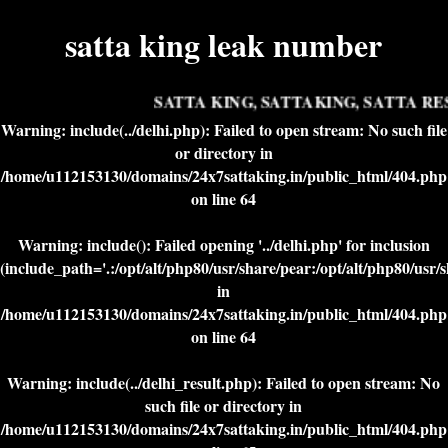
satta king leak number
SATTA KING, SATTAKING, SATTA RES
Warning
: include(../delhi.php): Failed to open stream: No such file
or directory in
/home/u112153130/domains/24x7sattaking.in/public_html/404.php
on line
64
Warning
: include(): Failed opening '../delhi.php' for inclusion
(include_path='.:/opt/alt/php80/usr/share/pear:/opt/alt/php80/usr/
in
/home/u112153130/domains/24x7sattaking.in/public_html/404.php
on line
64
Warning
: include(../delhi_result.php): Failed to open stream: No
such file or directory in
/home/u112153130/domains/24x7sattaking.in/public_html/404.php