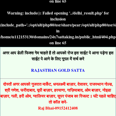
on line
65
Warning
: include(): Failed opening '../delhi_result.php' for
inclusion
(include_path='.:/opt/alt/php80/usr/share/pear:/opt/alt/php80/usr/
in
/home/u112153130/domains/24x7sattaking.in/public_html/404.php
on line
65
अगर आप डेली फिक्स गेम चाहते है तो आपको रोज इस साईट पे आना पड़ेगा इस
साईट पे आने के लिए गूगल में सर्च करे
RAJASTHAN GOLD SATTA
दोस्तों अगर आपको गुजरात मार्केट, धनलक्ष्मी बाज़ार, देसावर, राजस्थान गोल्ड,
श्री गणेश, फरीदाबाद, यूपी बाज़ार, हरयाणा, गाज़ियाबाद, ओम बाज़ार, नोइडा
बाज़ार, गली, हरी ओम, ग्वालियर बाज़ार, सुपर पंजाब का रिजल्ट 1 घंटे पहले चाहिए
तो कॉल करे-
Raj Bhai-09152412408