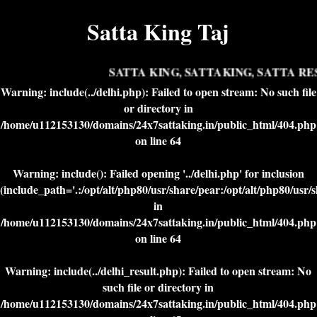
Satta King Taj
SATTA KING, SATTAKING, SATTA RES
Warning
: include(../delhi.php): Failed to open stream: No such file
or directory in
/home/u112153130/domains/24x7sattaking.in/public_html/404.php
on line
64
Warning
: include(): Failed opening '../delhi.php' for inclusion
(include_path='.:/opt/alt/php80/usr/share/pear:/opt/alt/php80/usr/
in
/home/u112153130/domains/24x7sattaking.in/public_html/404.php
on line
64
Warning
: include(../delhi_result.php): Failed to open stream: No
such file or directory in
/home/u112153130/domains/24x7sattaking.in/public_html/404.php