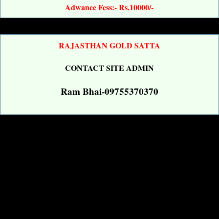
Adwance Fess:- Rs.10000/-
RAJASTHAN GOLD SATTA
CONTACT SITE ADMIN
Ram Bhai-09755370370