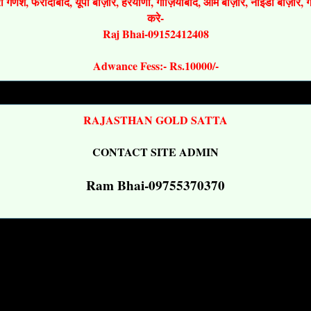
श्री गणेश, फरीदाबाद, यूपी बाज़ार, हरयाणा, गाज़ियाबाद, ओम बाज़ार, नोइडा बाज़ार,
करे-
Raj Bhai-09152412408
Adwance Fess:- Rs.10000/-
RAJASTHAN GOLD SATTA
CONTACT SITE ADMIN
Ram Bhai-09755370370