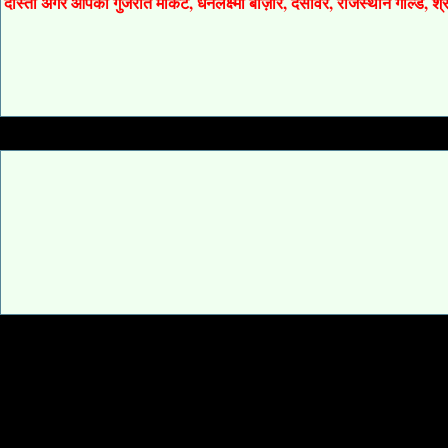
दोस्तों अगर आपको गुजरात मार्केट, धनलक्ष्मी बाज़ार, देसावर, राजस्थान गोल्ड, 