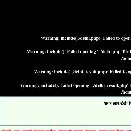
Warning
: include(../delhi.php): Failed to ope
Warning
: include(): Failed opening '../delhi.php' fo
/hom
Warning
: include(../delhi_result.php): Failed to 
Warning
: include(): Failed opening '../delhi_result.php
/hom
अगर आप डेली फिक