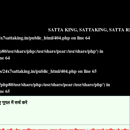
SATTA KING, SATTAKING, SATTA RE
7sattaking.in/public_html/404.php
on line
64
php80/usr/share/php:/usr/share/pear:/usr/share/php') in
ine
64
/24x7sattaking.in/public_html/404.php
on line
65
lt/php80/usr/share/php:/usr/share/pear:/usr/share/php') in
ine
65
ूगल में सर्च करे