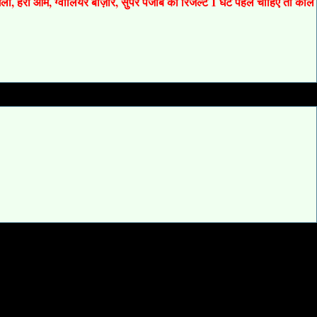
 गली, हरी ओम, ग्वालियर बाज़ार, सुपर पंजाब का रिजल्ट 1 घंटे पहले चाहिए तो कॉल