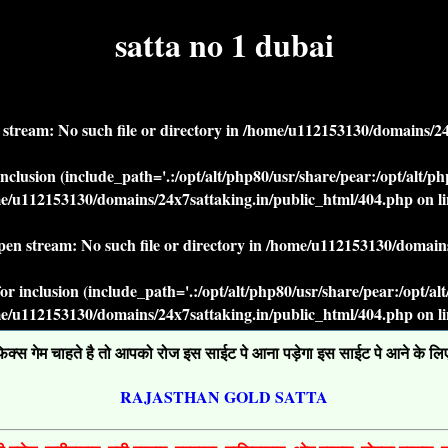
satta no 1 dubai
n stream: No such file or directory in
/home/u112153130/domains/24x
r inclusion (include_path='.:/opt/alt/php80/usr/share/pear:/opt/alt/
e/u112153130/domains/24x7sattaking.in/public_html/404.php
on l
open stream: No such file or directory in
/home/u112153130/domains
' for inclusion (include_path='.:/opt/alt/php80/usr/share/pear:/opt/a
e/u112153130/domains/24x7sattaking.in/public_html/404.php
on l
्स गेम चाहते है तो आपको रोज इस साईट पे आना पड़ेगा इस साईट पे आने के लिए ग
RAJASTHAN GOLD SATTA