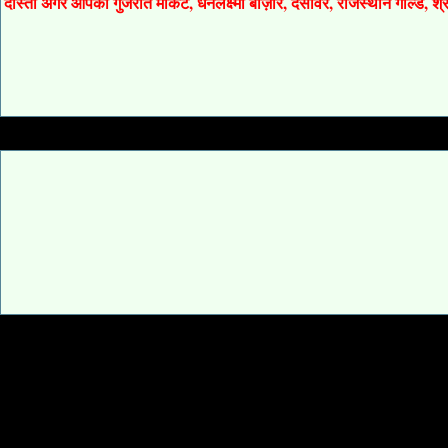
दोस्तों अगर आपको गुजरात मार्केट, धनलक्ष्मी बाज़ार, देसावर, राजस्थान गोल्ड, 