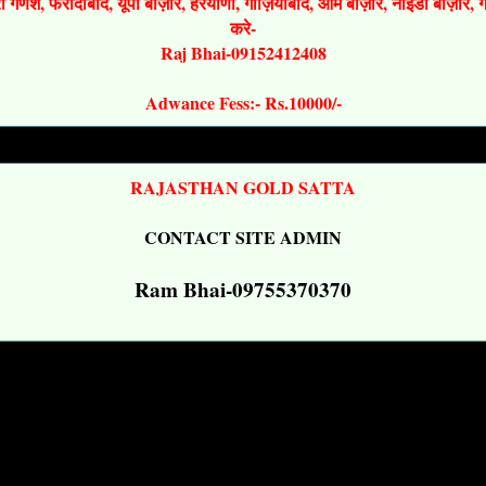
श्री गणेश, फरीदाबाद, यूपी बाज़ार, हरयाणा, गाज़ियाबाद, ओम बाज़ार, नोइडा बाज़ार,
करे-
Raj Bhai-09152412408
Adwance Fess:- Rs.10000/-
RAJASTHAN GOLD SATTA
CONTACT SITE ADMIN
Ram Bhai-09755370370