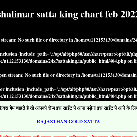
shalimar satta king chart feb 202
n stream: No such file or directory in
/home/u112153130/domains/24x
r inclusion (include_path='.:/opt/alt/php80/usr/share/pear:/opt/alt/
e/u112153130/domains/24x7sattaking.in/public_html/404.php
on l
open stream: No such file or directory in
/home/u112153130/domains
' for inclusion (include_path='.:/opt/alt/php80/usr/share/pear:/opt/a
e/u112153130/domains/24x7sattaking.in/public_html/404.php
on l
्स गेम चाहते है तो आपको रोज इस साईट पे आना पड़ेगा इस साईट पे आने के लिए ग
RAJASTHAN GOLD SATTA