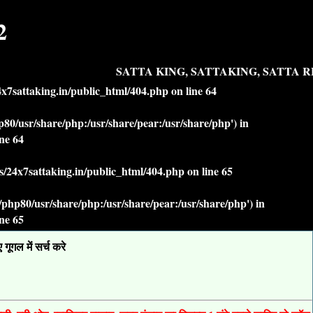
2
SATTA KING, SATTAKING, SATTA RE
7sattaking.in/public_html/404.php
on line
64
php80/usr/share/php:/usr/share/pear:/usr/share/php') in
ine
64
/24x7sattaking.in/public_html/404.php
on line
65
lt/php80/usr/share/php:/usr/share/pear:/usr/share/php') in
ine
65
ूगल में सर्च करे