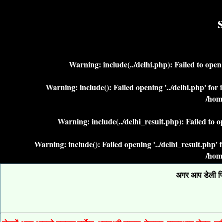
Warning
: include(../delhi.php): Failed to ope
Warning
: include(): Failed opening '../delhi.php' fo
/hom
Warning
: include(../delhi_result.php): Failed to 
Warning
: include(): Failed opening '../delhi_result.php
/hom
अगर आप डेली फिक