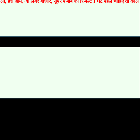
 गली, हरी ओम, ग्वालियर बाज़ार, सुपर पंजाब का रिजल्ट 1 घंटे पहले चाहिए तो कॉल