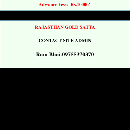
Adwance Fess:- Rs.10000/-
RAJASTHAN GOLD SATTA
CONTACT SITE ADMIN
Ram Bhai-09755370370