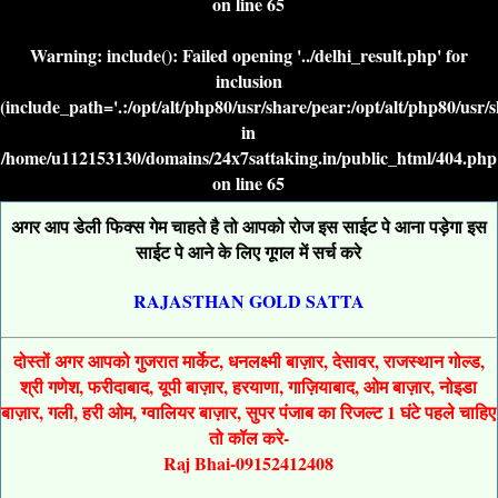
on line
65
Warning
: include(): Failed opening '../delhi_result.php' for
inclusion
(include_path='.:/opt/alt/php80/usr/share/pear:/opt/alt/php80/usr/
in
/home/u112153130/domains/24x7sattaking.in/public_html/404.php
on line
65
अगर आप डेली फिक्स गेम चाहते है तो आपको रोज इस साईट पे आना पड़ेगा इस
साईट पे आने के लिए गूगल में सर्च करे
RAJASTHAN GOLD SATTA
दोस्तों अगर आपको गुजरात मार्केट, धनलक्ष्मी बाज़ार, देसावर, राजस्थान गोल्ड,
श्री गणेश, फरीदाबाद, यूपी बाज़ार, हरयाणा, गाज़ियाबाद, ओम बाज़ार, नोइडा
बाज़ार, गली, हरी ओम, ग्वालियर बाज़ार, सुपर पंजाब का रिजल्ट 1 घंटे पहले चाहिए
तो कॉल करे-
Raj Bhai-09152412408