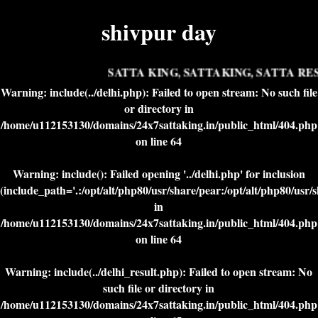
shivpur day
SATTA KING, SATTAKING, SATTA RESU
Warning
: include(../delhi.php): Failed to open stream: No such file
or directory in
/home/u112153130/domains/24x7sattaking.in/public_html/404.php
on line
64
Warning
: include(): Failed opening '../delhi.php' for inclusion
(include_path='.:/opt/alt/php80/usr/share/pear:/opt/alt/php80/usr/
in
/home/u112153130/domains/24x7sattaking.in/public_html/404.php
on line
64
Warning
: include(../delhi_result.php): Failed to open stream: No
such file or directory in
/home/u112153130/domains/24x7sattaking.in/public_html/404.php