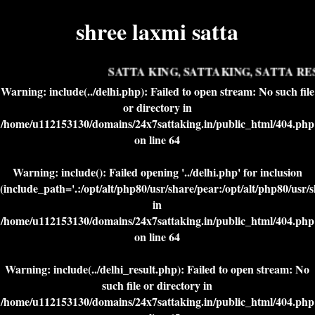
shree laxmi satta
SATTA KING, SATTAKING, SATTA RES
Warning
: include(../delhi.php): Failed to open stream: No such file
or directory in
/home/u112153130/domains/24x7sattaking.in/public_html/404.php
on line
64
Warning
: include(): Failed opening '../delhi.php' for inclusion
(include_path='.:/opt/alt/php80/usr/share/pear:/opt/alt/php80/usr/
in
/home/u112153130/domains/24x7sattaking.in/public_html/404.php
on line
64
Warning
: include(../delhi_result.php): Failed to open stream: No
such file or directory in
/home/u112153130/domains/24x7sattaking.in/public_html/404.php