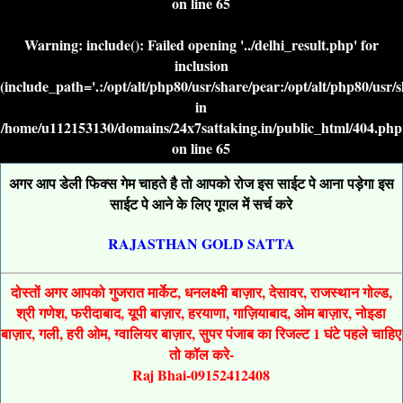
on line
65
Warning
: include(): Failed opening '../delhi_result.php' for
inclusion
(include_path='.:/opt/alt/php80/usr/share/pear:/opt/alt/php80/usr/
in
/home/u112153130/domains/24x7sattaking.in/public_html/404.php
on line
65
अगर आप डेली फिक्स गेम चाहते है तो आपको रोज इस साईट पे आना पड़ेगा इस
साईट पे आने के लिए गूगल में सर्च करे
RAJASTHAN GOLD SATTA
दोस्तों अगर आपको गुजरात मार्केट, धनलक्ष्मी बाज़ार, देसावर, राजस्थान गोल्ड,
श्री गणेश, फरीदाबाद, यूपी बाज़ार, हरयाणा, गाज़ियाबाद, ओम बाज़ार, नोइडा
बाज़ार, गली, हरी ओम, ग्वालियर बाज़ार, सुपर पंजाब का रिजल्ट 1 घंटे पहले चाहिए
तो कॉल करे-
Raj Bhai-09152412408