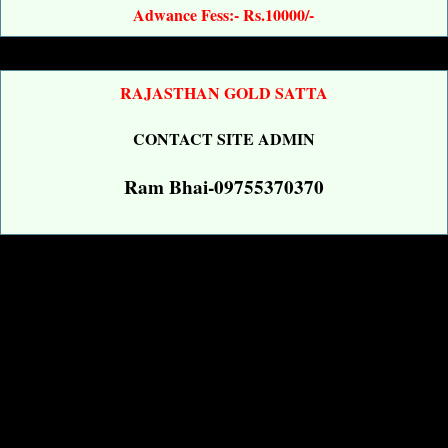
Adwance Fess:- Rs.10000/-
RAJASTHAN GOLD SATTA
CONTACT SITE ADMIN
Ram Bhai-09755370370